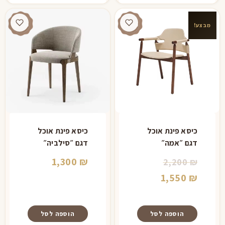
מבצע!
כיסא פינת אוכל
כיסא פינת אוכל
דגם ״אמה״
דגם ״סילביה״
המחיר
1,300
₪
2,200
₪
המחיר
המקורי
1,550
₪
היה:
הנוכחי
הוא:
2,200 ₪.
הוספה לסל
הוספה לסל