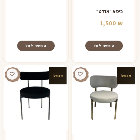
היה:
הוא:
כיסא ״אודט״
899 ₪.
999 ₪.
1,500
₪
הוספה לסל
הוספה לסל
מבצע!
מבצע!