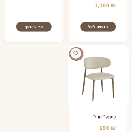
1,100
₪
הוספה לסל
מידע נוסף
כיסא ״דורי״
690
₪