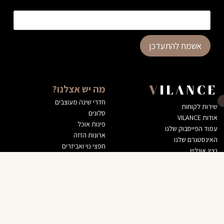
כתובת דוא”ל
*
אשמח להתעדכן
מה יש אצלנו?
VILANCE
חדרי שינה מעוצבים
שירות לקוחות
סלונים
אודות VILANCE
פינות אוכל
עמוד הפייסבוק שלנו
ארונות הזזה
האינסטגרם שלנו
חפצי נוי ואביזרים
נציג אונליין
דרושים
הצהרת נגישות
מדיניות השירות שלנו
מעדיפים שנגיע אליכם?
הסניפים שלנו