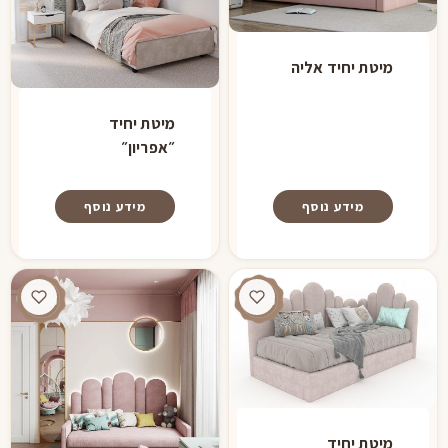
הוסף קו תחתון לקישורים
format_underlined
סמן קישורים
font_download
מיטת יחיד אליה
לאפס
cached
את
מיטת יחיד
כל
״אפריון״
האפשרויות
מידע נוסף
מידע נוסף
מיטת יחיד