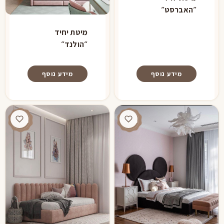
״האברסט״
מיטת יחיד
״הולנד״
מידע נוסף
מידע נוסף