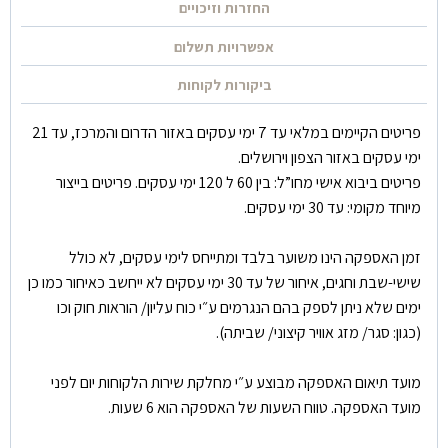
החזרות וזיכויים
אפשרויות תשלום
ביקורות לקוחות
פריטים הקיימים במלאי עד 7 ימי עסקים באזור הדרום והמרכז, עד 21
ימי עסקים באזור הצפון וירושלים.
פריטים ביבוא אישי מחו”ל: בין 60 ל 120 ימי עסקים. פריטים בייצור
מיוחד מקומי: עד 30 ימי עסקים.
זמן האספקה הינו משוער בלבד ומתייחס לימי עסקים, לא כולל
שישי-שבת וחגים, איחור של עד 30 ימי עסקים לא ייחשב כאיחור כמו כן
ימים שלא ניתן לספק בהם הנגרמים ע״י כוח עליון/ הוראות חוק וכו
(כגון: סגר/ מזג אוויר קיצוני/ שביתה).
מועד תיאום האספקה מבוצע ע״י מחלקת שירות הלקוחות יום לפני
מועד האספקה. טווח השעות של האספקה הוא 6 שעות.