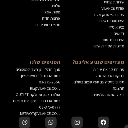
שירות לקוחות
סלונים
אודות VILANCE
פינות אוכל
עמוד הפייסבוק שלנו
ארונות הזזה
האינסטגרם שלנו
חפצי נוי ואביזרים
נציג אונליין
דרושים
הצהרת נגישות
מדיניות השירות שלנו
מעדיפים שנגיע אליכם?
הסניפים שלנו
פתיחת קריאת שירות
סניף הדגל – גן העדן למעצבים
בדיקת מצב הזמנה
רחוב ההגנה 13 ראשון לציון
תיאום פגישה עם יועץ עיצוב באולם
03-375-2666
התצוגה
RL@VILANCE.CO.IL
ביצוע הזמנה טלפונית
אולם תצוגה ומחלקת OUTLET
רחוב אברהם רוזנמן 629 נתיבות
08-375-0777
NETIVOT@VILANCE.CO.IL