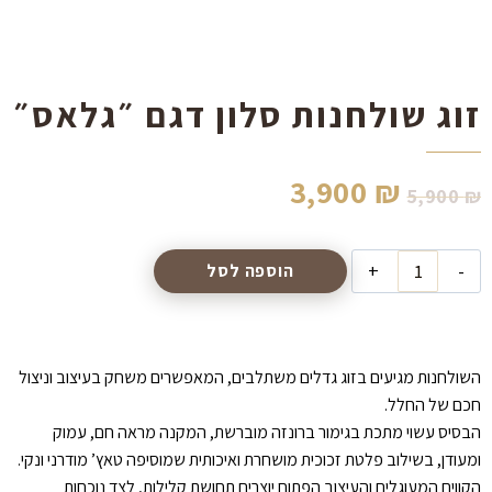
הוסף קו תחתון לקישורים
format_underlined
סמן קישורים
font_download
זוג שולחנות סלון דגם ״גלאס״
לאפס
cached
את
כל
האפשרויות
המחיר
המחיר
3,900
₪
5,900
₪
המקורי
הנוכחי
כמות
הוספה לסל
היה:
הוא:
של
זוג
3,900 ₪.
5,900 ₪.
שולחנות
סלון
השולחנות מגיעים בזוג גדלים משתלבים, המאפשרים משחק בעיצוב וניצול
דגם
חכם של החלל.
״גלאס״
הבסיס עשוי מתכת בגימור ברונזה מוברשת, המקנה מראה חם, עמוק
ומעודן, בשילוב פלטת זכוכית מושחרת ואיכותית שמוסיפה טאץ’ מודרני ונקי.
הקווים המעוגלים והעיצוב הפתוח יוצרים תחושת קלילות, לצד נוכחות