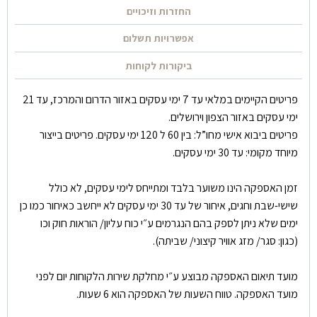
החזרות וזיכויים
אפשרויות תשלום
ביקורות לקוחות
פריטים הקיימים במלאי עד 7 ימי עסקים באזור הדרום והמרכז, עד 21
ימי עסקים באזור הצפון וירושלים.
פריטים ביבוא אישי מחו”ל: בין 60 ל 120 ימי עסקים. פריטים בייצור
מיוחד מקומי: עד 30 ימי עסקים.
זמן האספקה הינו משוער בלבד ומתייחס לימי עסקים, לא כולל
שישי-שבת וחגים, איחור של עד 30 ימי עסקים לא ייחשב כאיחור כמו כן
ימים שלא ניתן לספק בהם הנגרמים ע״י כוח עליון/ הוראות חוק וכו
(כגון: סגר/ מזג אוויר קיצוני/ שביתה).
מועד תיאום האספקה מבוצע ע״י מחלקת שירות הלקוחות יום לפני
מועד האספקה. טווח השעות של האספקה הוא 6 שעות.