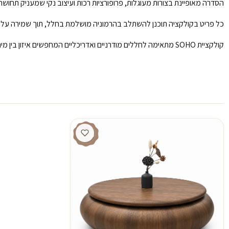
הסדרה מאופיינת בצורות מעוגלות, פרופורציות רכות ועיצוב נקי שמעניק תחושת
כל פריט בקולקציה תוכנן להשתלב בהרמוניה מושלמת בחלל, תוך שמירה על נרא
קולקציית SOHO מתאימה לחללים מודרניים ואדריכליים המחפשים איזון בין מינימליזם, חמימות ונוכחות עיצובית מרשימה.