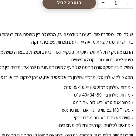
הוספה לסל
שולחן סלון מסדרת סוהו בעיצוב מודרני ונועז, המשלב בין משטח עגול בגימור א
בגוון שחור מט ליצירת מראה ייחודי עם נוכחות עיצובית חזקה.
הדגם מעניק לחלל תחושה יוקרתית, נקייה ואדריכלית, ומשתלב בצורה מושלמת 
מינימליסטיים ועיצובי יוקרה עכשוויים.
השילוב בין הטקסטורה החמה של העץ לקווים המעוגלים יוצר איזון מדויק בין חמ
הסט כולל שולחן סלון מרכזי ושולחן צד אליפטי תואם, שניתן למקם יחד או בנ
•⁠ ⁠מידות שולחן מרכזי: 100×100×35 ס״מ
•⁠ ⁠מידות שולחן צד: 50×34×40 ס״מ
•⁠ ⁠גימור אגוז טבעי בשילוב שחור מט
•⁠ ⁠עשוי MDF בציפוי פורניר אגוז ופורניר אש
•⁠ ⁠קווים מעוגלים בעיצוב מודרני ונקי
•⁠ ⁠מתאים לסלונים יוקרתיים וחללים מעוצבים
ייתכנו סטיות קלות בגוון, בטקסטורת העץ ובמראה הסופי בין התמונות המוצגות