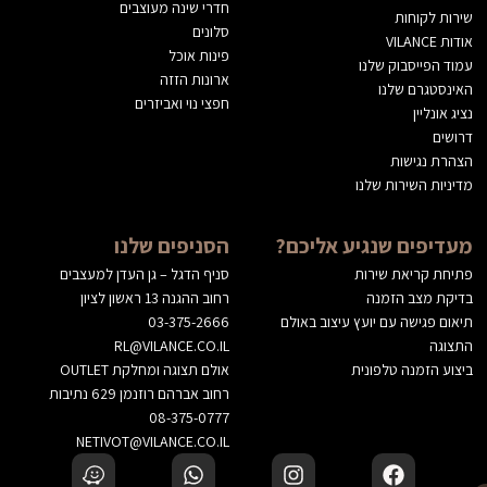
חדרי שינה מעוצבים
שירות לקוחות
סלונים
אודות VILANCE
פינות אוכל
עמוד הפייסבוק שלנו
ארונות הזזה
האינסטגרם שלנו
חפצי נוי ואביזרים
נציג אונליין
דרושים
הצהרת נגישות
מדיניות השירות שלנו
מעדיפים שנגיע אליכם?
הסניפים שלנו
פתיחת קריאת שירות
סניף הדגל – גן העדן למעצבים
בדיקת מצב הזמנה
רחוב ההגנה 13 ראשון לציון
תיאום פגישה עם יועץ עיצוב באולם
03-375-2666
התצוגה
RL@VILANCE.CO.IL
ביצוע הזמנה טלפונית
אולם תצוגה ומחלקת OUTLET
רחוב אברהם רוזנמן 629 נתיבות
08-375-0777
NETIVOT@VILANCE.CO.IL