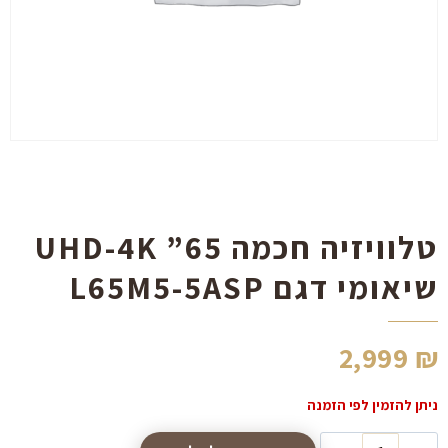
הוסף קו תחתון לקישורים
format_underlined
סמן קישורים
font_download
לאפס
cached
את
כל
האפשרויות
טלוויזיה חכמה 65” UHD-4K
שיאומי דגם L65M5-5ASP
2,999
₪
כמות