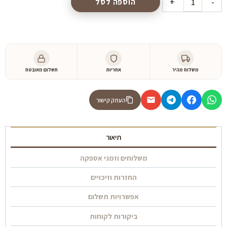
הוספה לסל
של
טלוויזיה
חכמה
65''
UHD-
משלוח מהיר
אחריות
תשלום מאובטח
4K
שיאומי
דגם
העתק קישור
L65M5-
5ASP
תיאור
משלוחים וזמני אספקה
החזרות וזיכויים
אפשרויות תשלום
ביקורות לקוחות