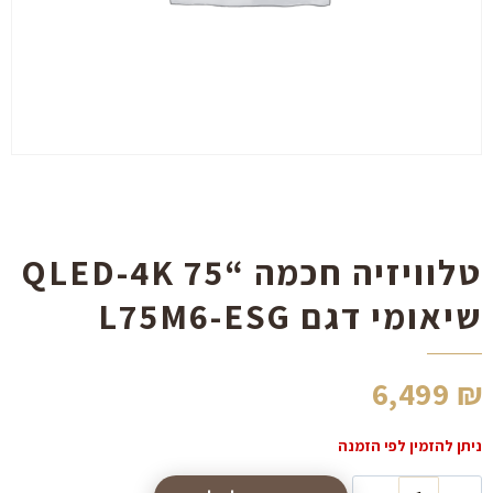
הוסף קו תחתון לקישורים
format_underlined
סמן קישורים
font_download
לאפס
cached
את
כל
האפשרויות
טלוויזיה חכמה “QLED-4K 75
שיאומי דגם L75M6-ESG
6,499
₪
כמות