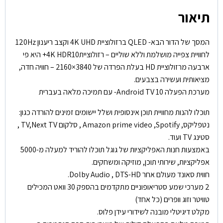
תיאור
המסך של הדור הבא- QLED ברזולוציית 4K UHD וקצב ריענון 120Hz
לחוויית צפייה מושלמת וללא שוליים – רזולוציית4K HDR10+ היא פי
ארבעה מרזולוציית HD בעלת הפרדה של 3840×2160 – חוויה חדה,
מציאותית ועשירה בצבעים.
מערכת הפעלה 10 Android TV- עם תמיכה מלאה בעברית
תוכלו להנות מחוויית תוכן אינסופית ושלל יישומים זמינים להורדה כגון:
נטפליקס, Amazon prime video ,Spotify , סלקום TV,Next TV ,
סטינג TV ועוד.
באמצעות חנות האפליקציות של גוגל תוכלו להוריד למעלה מ-5000
אפליקציות, שירותי תוכן, מוזיקה ומשחקים.
חווית סאונד מעולם אחר Dolby Audio , DTS-HD.
2 מערכי שמע סטריאופוניים מתקדמים בהספק 30 וואט המכילים
טוויטר וזוג וופרים (כל אחד)
מקלט דיגיטלי מובנה לשידורי עידן פלוס.