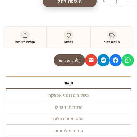
הוספה לסל
של
טלוויזיה
חכמה
"QLED-
4K
משלוח מהיר
אחריות
תשלום מאובטח
75
שיאומי
דגם
העתק קישור
L75M6-
ESG
תיאור
משלוחים וזמני אספקה
החזרות וזיכויים
אפשרויות תשלום
ביקורות לקוחות