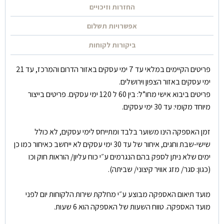
החזרות וזיכויים
אפשרויות תשלום
ביקורות לקוחות
פריטים הקיימים במלאי עד 7 ימי עסקים באזור הדרום והמרכז, עד 21
ימי עסקים באזור הצפון וירושלים.
פריטים ביבוא אישי מחו”ל: בין 60 ל 120 ימי עסקים. פריטים בייצור
מיוחד מקומי: עד 30 ימי עסקים.
זמן האספקה הינו משוער בלבד ומתייחס לימי עסקים, לא כולל
שישי-שבת וחגים, איחור של עד 30 ימי עסקים לא ייחשב כאיחור כמו כן
ימים שלא ניתן לספק בהם הנגרמים ע״י כוח עליון/ הוראות חוק וכו
(כגון: סגר/ מזג אוויר קיצוני/ שביתה).
מועד תיאום האספקה מבוצע ע״י מחלקת שירות הלקוחות יום לפני
מועד האספקה. טווח השעות של האספקה הוא 6 שעות.