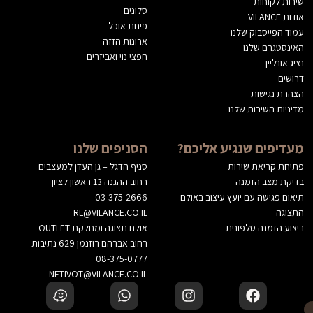
שירות לקוחות
סלונים
אודות VILANCE
פינות אוכל
עמוד הפייסבוק שלנו
ארונות הזזה
האינסטגרם שלנו
חפצי נוי ואביזרים
נציג אונליין
דרושים
הצהרת נגישות
מדיניות השירות שלנו
מעדיפים שנגיע אליכם?
הסניפים שלנו
פתיחת קריאת שירות
סניף הדגל – גן העדן למעצבים
בדיקת מצב הזמנה
רחוב ההגנה 13 ראשון לציון
תיאום פגישה עם יועץ עיצוב באולם
03-375-2666
התצוגה
RL@VILANCE.CO.IL
ביצוע הזמנה טלפונית
אולם תצוגה ומחלקת OUTLET
רחוב אברהם רוזנמן 629 נתיבות
08-375-0777
NETIVOT@VILANCE.CO.IL