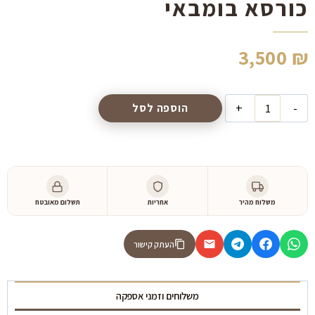
כורסא בומבאי
3,500
₪
כמות
הוספה לסל
של
כורסא
בומבאי
משלוח מהיר
אחריות
תשלום מאובטח
העתק קישור
משלוחים וזמני אספקה