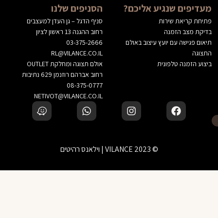
מעדיפים שנגיע אליכם?
הסניפים שלנו
פתיחת קריאת שירות
סניף הדגל – גן העדן למעצבים
בדיקת מצב הזמנה
רחוב ההגנה 13 ראשון לציון
תיאום פגישה עם יועץ עיצוב באולם
03-375-2666
התצוגה
RL@VILANCE.CO.IL
ביצוע הזמנה טלפונית
אולם תצוגה ומחלקת OUTLET
רחוב אברהם רוזנמן 629 נתיבות
08-375-0777
NETIVOT@VILANCE.CO.IL
© 2023 VILANCE | וילאנס רהיטים
לא בטוחים? דברו עם יועץ עיצוב שלנו
‹
הוספה לסל
זמינים בוואטסאפ — נשמח לעזור בבחירה