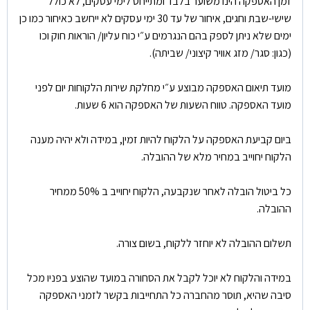
זמן האספקה הינו משוער בלבד ומתייחס לימי עסקים, לא כולל
שישי-שבת וחגים, איחור של עד 30 ימי עסקים לא ייחשב כאיחור כמו כן
ימים שלא ניתן לספק בהם הנגרמים ע״י כוח עליון/ הוראות חוק וכו
(כגון: סגר/ מזג אוויר קיצוני/ שביתה).
מועד תיאום האספקה מבוצע ע״י מחלקת שירות הלקוחות יום לפני
מועד האספקה. טווח השעות של האספקה הוא 6 שעות.
ביום קביעת האספקה על הלקוח להיות זמין, במידה ולא יהיה מענה
הלקוח יחוייב במחיר מלא של ההובלה.
כל ביטול הובלה לאחר שנקבעה, הלקוח יחוייב ב 50% ממחיר
ההובלה.
תשלום ההובלה לא יוחזר ללקוח, בשום צורה.
במידה והלקוח לא יוכל לקבל את הסחורה במועד שהוצע בפניו מכל
סיבה שהיא, תוסר מהחברה כל התחייבות בקשר לזמני האספקה