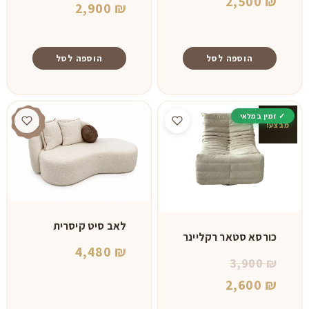
2,500
₪
המקורי
המחיר
2,900
₪
היה:
הנוכחי
הוא:
4,000 ₪.
הוספה לסל
הוספה לסל
2,900 ₪.
מבצע!
לאב סיט קיסרית
כורסא סטאר רקליינר
4,480
₪
המחיר
3,900
₪
המקורי
המחיר
2,600
₪
היה:
הנוכחי