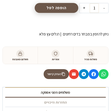
היה:
הוא:
כמות
הוספה לסל
של
3,500 ₪.
5,000 ₪.
כורסא
דגם
״מנור״
ניתן להזמין במבחר בדים רחיצים | רגלים עץ מלא
משלוח מהיר
אחריות
תשלום מאובטח
העתק קישור
משלוחים וזמני אספקה
החזרות וזיכויים