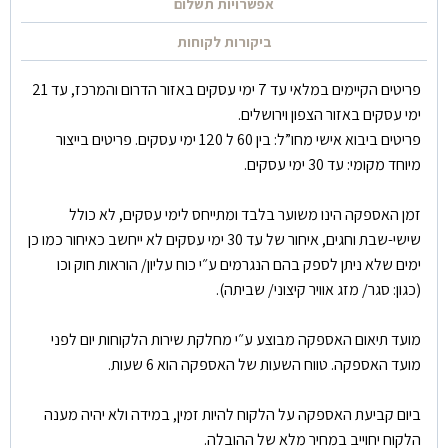
אפשרויות תשלום
ביקורות לקוחות
פריטים הקיימים במלאי עד 7 ימי עסקים באזור הדרום והמרכז, עד 21
ימי עסקים באזור הצפון וירושלים.
פריטים ביבוא אישי מחו”ל: בין 60 ל 120 ימי עסקים. פריטים בייצור
מיוחד מקומי: עד 30 ימי עסקים.
זמן האספקה הינו משוער בלבד ומתייחס לימי עסקים, לא כולל
שישי-שבת וחגים, איחור של עד 30 ימי עסקים לא ייחשב כאיחור כמו כן
ימים שלא ניתן לספק בהם הנגרמים ע״י כוח עליון/ הוראות חוק וכו
(כגון: סגר/ מזג אוויר קיצוני/ שביתה).
מועד תיאום האספקה מבוצע ע״י מחלקת שירות הלקוחות יום לפני
מועד האספקה. טווח השעות של האספקה הוא 6 שעות.
ביום קביעת האספקה על הלקוח להיות זמין, במידה ולא יהיה מענה
הלקוח יחוייב במחיר מלא של ההובלה.