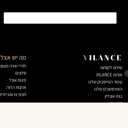
שם
*
מה יש אצלנ
VILANCE
חדרי שינה מעוצ
שירות לקוחות
סלונים
אודות VILANCE
פינות אוכל
עמוד הפייסבוק שלנו
ארונות הזזה
האינסטגרם שלנו
חפצי נוי ואביזרים
נציג אונליין
דרושים
הצהרת נגישות
כורסא סטאר – קטיפה ירוק פיסטוק
מדיניות השירות שלנו
2,900 ₪