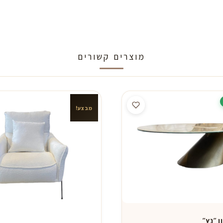
מוצרים קשורים
מבצע!
ן ״נץ״