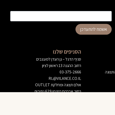
כתובת דוא”ל
*
אשמח להתעדכן
הסניפים שלנו
סניף הדגל – גן העדן למעצבים
רחוב ההגנה 13 ראשון לציון
התצוגה
03-375-2666
RL@VILANCE.CO.IL
אולם תצוגה ומחלקת OUTLET
רחוב אברהם רוזנמן 629 נתיבות
08-375-0777
NETIVOT@VILANCE.CO.IL
הוספה לסל