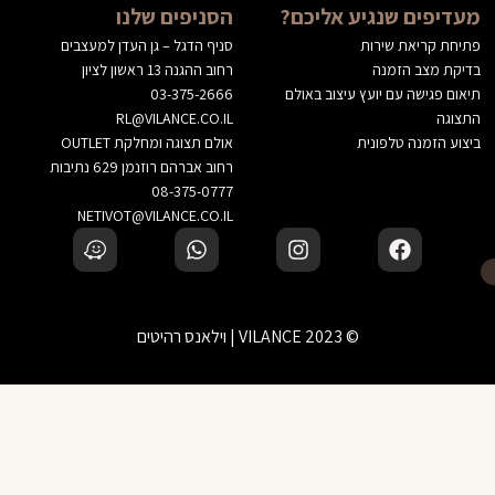
מעדיפים שנגיע אליכם?
הסניפים שלנו
פתיחת קריאת שירות
סניף הדגל – גן העדן למעצבים
בדיקת מצב הזמנה
רחוב ההגנה 13 ראשון לציון
תיאום פגישה עם יועץ עיצוב באולם
03-375-2666
התצוגה
RL@VILANCE.CO.IL
ביצוע הזמנה טלפונית
אולם תצוגה ומחלקת OUTLET
רחוב אברהם רוזנמן 629 נתיבות
08-375-0777
NETIVOT@VILANCE.CO.IL
© 2023 VILANCE | וילאנס רהיטים
לא בטוחים? דברו עם יועץ עיצוב שלנו
‹
הוספה לסל
זמינים בוואטסאפ — נשמח לעזור בבחירה