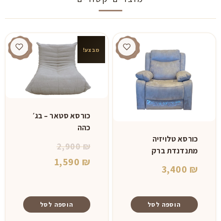
מבצע!
כורסא סטאר – בג׳
כהה
כורסא טלויזיה
המחיר
2,900
₪
מתנדנדת ברק
המחיר
המקורי
1,590
₪
3,400
₪
היה:
הנוכחי
הוא:
2,900 ₪.
הוספה לסל
הוספה לסל
1,590 ₪.