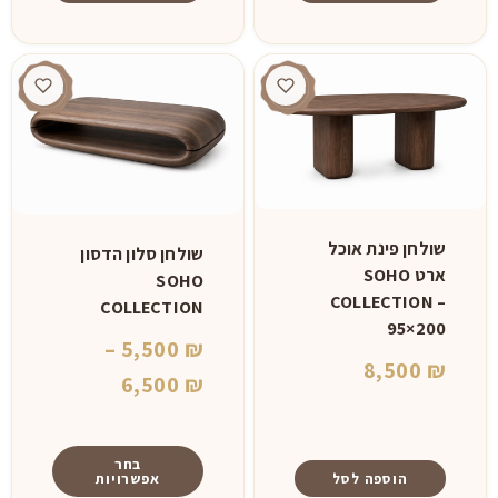
שולחן פינת אוכל
שולחן סלון הדסון
ארט SOHO
SOHO
COLLECTION –
COLLECTION
95×200
–
5,500
₪
8,500
₪
טווח
6,500
₪
מחירים:
⁦5,500 ₪⁩
בחר
הוספה לסל
אפשרויות
עד