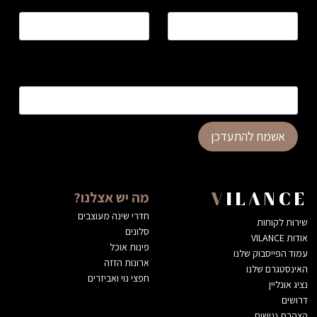
שם
*
טלפון
*
כתובת דוא”ל
*
אשמח להתעדכן
מה יש אצלנו?
VILANCE
חדרי שינה מעוצבים
שירות לקוחות
סלונים
אודות VILANCE
פינות אוכל
עמוד הפייסבוק שלנו
ארונות הזזה
האינסטגרם שלנו
חפצי נוי ואביזרים
נציג אונליין
דרושים
הצהרת נגישות