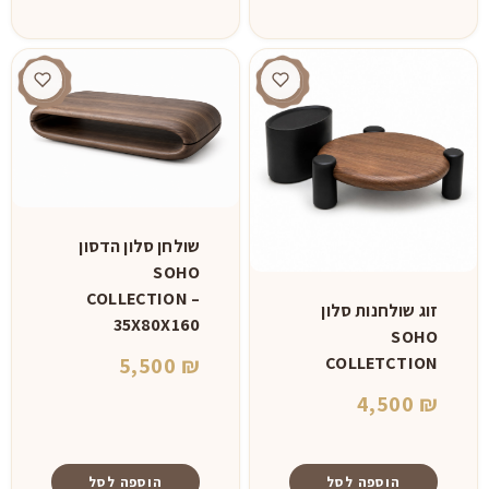
⁦6,500 ₪⁩
למוצר
זה
יש
מספר
סוגים.
ניתן
לבחור
את
שולחן סלון הדסון
האפשרויות
SOHO
בעמוד
COLLECTION –
המוצר
זוג שולחנות סלון
35X80X160
SOHO
COLLETCTION
5,500
₪
4,500
₪
הוספה לסל
הוספה לסל