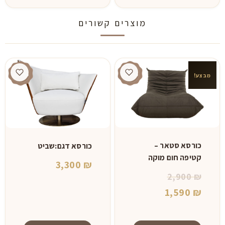
⁦9,500 ₪⁩
למוצר
זה
מוצרים קשורים
יש
מספר
סוגים.
ניתן
מבצע!
לבחור
את
האפשרויות
בעמוד
המוצר
כורסא סטאר –
כורסא דגם:שביט
קטיפה חום מוקה
3,300
₪
המחיר
2,900
₪
המחיר
המקורי
1,590
₪
היה:
הנוכחי
הוא:
2,900 ₪.