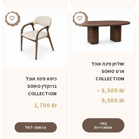
שולחן פינת אוכל
ארט SOHO
COLLECTION
כיסא פינת אוכל
ברוקלין SOHO
–
8,500
₪
COLLECTION
טווח
9,500
₪
1,700
₪
מחירים:
⁦8,500 ₪⁩
בחר
אפשרויות
הוספה לסל
עד