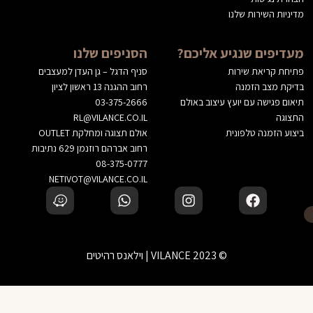
מדיניות השירות שלנו
מעדיפים שנגיע אליכם?
הסניפים שלנו
פתיחת קריאת שירות
סניף הדגל – גן העדן למעצבים
בדיקת מצב הזמנה
רחוב ההגנה 13 ראשון לציון
תיאום פגישה עם יועץ עיצוב באולם
03-375-2666
התצוגה
RL@VILANCE.CO.IL
ביצוע הזמנה טלפונית
אולם תצוגה ומחלקת OUTLET
רחוב אברהם רוזנמן 629 נתיבות
08-375-0777
NETIVOT@VILANCE.CO.IL
© 2023 VILANCE | וילאנס רהיטים