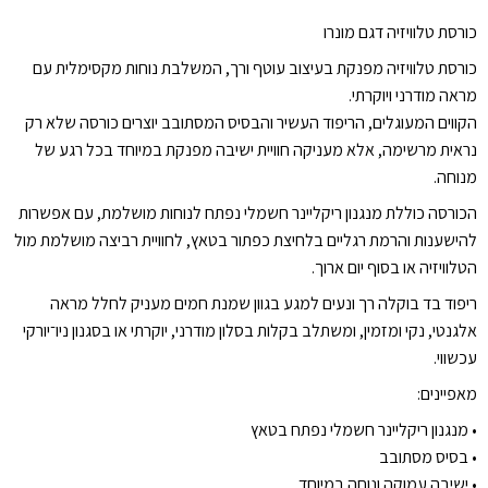
כורסת טלוויזיה דגם מונרו
כורסת טלוויזיה מפנקת בעיצוב עוטף ורך, המשלבת נוחות מקסימלית עם
מראה מודרני ויוקרתי.
הקווים המעוגלים, הריפוד העשיר והבסיס המסתובב יוצרים כורסה שלא רק
נראית מרשימה, אלא מעניקה חוויית ישיבה מפנקת במיוחד בכל רגע של
מנוחה.
הכורסה כוללת מנגנון ריקליינר חשמלי נפתח לנוחות מושלמת, עם אפשרות
להישענות והרמת רגליים בלחיצת כפתור בטאץ, לחוויית רביצה מושלמת מול
הטלוויזיה או בסוף יום ארוך.
ריפוד בד בוקלה רך ונעים למגע בגוון שמנת חמים מעניק לחלל מראה
אלגנטי, נקי ומזמין, ומשתלב בקלות בסלון מודרני, יוקרתי או בסגנון ניו־יורקי
עכשווי.
מאפיינים:
•⁠ ⁠מנגנון ריקליינר חשמלי נפתח בטאץ
•⁠ ⁠בסיס מסתובב
•⁠ ⁠ישיבה עמוקה ונוחה במיוחד