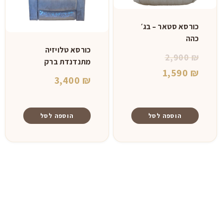
כורסא סטאר – בג׳
כהה
כורסא טלויזיה
המחיר
2,900
₪
מתנדנדת ברק
המחיר
המקורי
1,590
₪
3,400
₪
היה:
הנוכחי
הוא:
2,900 ₪.
הוספה לסל
הוספה לסל
1,590 ₪.