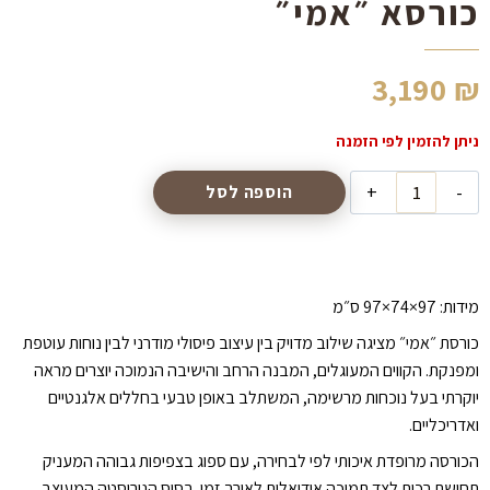
כורסא ״אמי״
3,190
₪
כמות
הוספה לסל
של
כורסא
״אמי״
מידות: 97×74×97 ס״מ
כורסת ״אמי״ מציגה שילוב מדויק בין עיצוב פיסולי מודרני לבין נוחות עוטפת
ומפנקת. הקווים המעוגלים, המבנה הרחב והישיבה הנמוכה יוצרים מראה
יוקרתי בעל נוכחות מרשימה, המשתלב באופן טבעי בחללים אלגנטיים
ואדריכליים.
הכורסה מרופדת איכותי לפי לבחירה, עם ספוג בצפיפות גבוהה המעניק
תחושת רכות לצד תמיכה אידיאלית לאורך זמן. בסיס הנירוסטה המעוצב