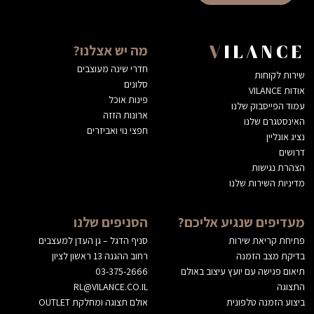
מה יש אצלנו?
VILANCE
חדרי שינה מעוצבים
שירות לקוחות
סלונים
אודות VILANCE
פינות אוכל
עמוד הפייסבוק שלנו
ארונות הזזה
האינסטגרם שלנו
חפצי נוי ואביזרים
נציג אונליין
דרושים
הצהרת נגישות
מדיניות השירות שלנו
מעדיפים שנגיע אליכם?
הסניפים שלנו
פתיחת קריאת שירות
סניף הדגל – גן העדן למעצבים
בדיקת מצב הזמנה
רחוב ההגנה 13 ראשון לציון
תיאום פגישה עם יועץ עיצוב באולם
03-375-2666
התצוגה
RL@VILANCE.CO.IL
ביצוע הזמנה טלפונית
אולם תצוגה ומחלקת OUTLET