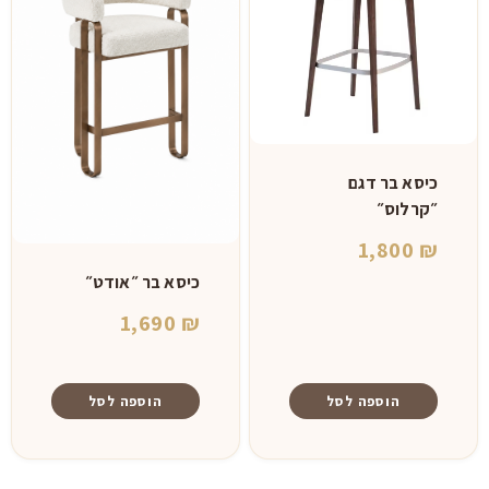
כיסא בר דגם
״קרלוס״
1,800
₪
כיסא בר ״אודט״
1,690
₪
הוספה לסל
הוספה לסל