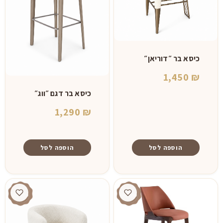
כיסא בר ״דוריאן״
1,450
₪
כיסא בר דגם ״ווג״
1,290
₪
הוספה לסל
הוספה לסל