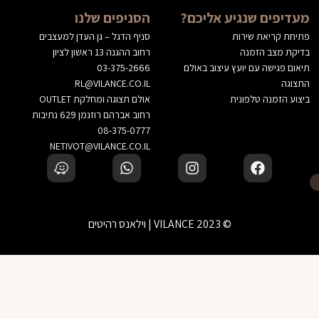
מעדיפים שנגיע אליכם?
הסניפים שלנו
פתיחת קריאת שירות
סניף הדגל – גן העדן למעצבים
בדיקת מצב הזמנה
רחוב ההגנה 13 ראשון לציון
תיאום פגישה עם יועץ עיצוב באולם
03-375-2666
התצוגה
RL@VILANCE.CO.IL
ביצוע הזמנה טלפונית
אולם תצוגה ומחלקת OUTLET
רחוב אברהם רוזנמן 629 נתיבות
08-375-0777
NETIVOT@VILANCE.CO.IL
© 2023 VILANCE | וילאנס רהיטים
לא בטוחים? דברו עם יועץ עיצוב שלנו
‹
הוספה לסל
זמינים בוואטסאפ — נשמח לעזור בבחירה