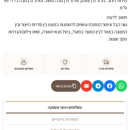
מידות: ⁠רוחב: 52 ס”מ | ⁠עומק: 50 ס”מ | ⁠גובה מושב: 63 ס”מ⁠ | ⁠גובה כללי: 95
ס”מ
חשוב לדעת:
גווני הבד וגימור המתכת עשויים להשתנות במעט בין סדרות הייצור ובין
התצוגה באתר לבין המוצר בפועל, בשל תנאי תאורה, זוויות צילום והגדרות
מסך שונות.
משלוח מהיר
אחריות
תשלום מאובטח
העתק קישור
משלוחים וזמני אספקה
החזרות וזיכויים