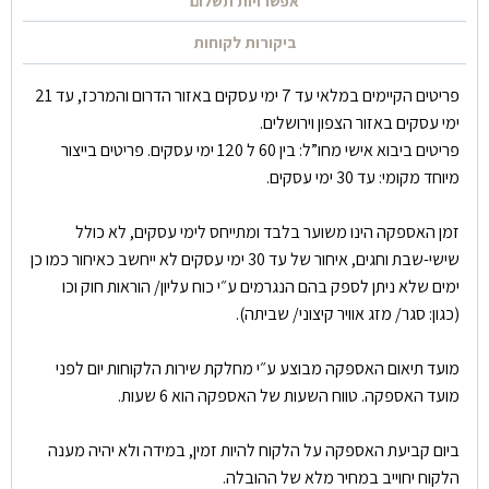
אפשרויות תשלום
ביקורות לקוחות
פריטים הקיימים במלאי עד 7 ימי עסקים באזור הדרום והמרכז, עד 21
ימי עסקים באזור הצפון וירושלים.
פריטים ביבוא אישי מחו”ל: בין 60 ל 120 ימי עסקים. פריטים בייצור
מיוחד מקומי: עד 30 ימי עסקים.
זמן האספקה הינו משוער בלבד ומתייחס לימי עסקים, לא כולל
שישי-שבת וחגים, איחור של עד 30 ימי עסקים לא ייחשב כאיחור כמו כן
ימים שלא ניתן לספק בהם הנגרמים ע״י כוח עליון/ הוראות חוק וכו
(כגון: סגר/ מזג אוויר קיצוני/ שביתה).
מועד תיאום האספקה מבוצע ע״י מחלקת שירות הלקוחות יום לפני
מועד האספקה. טווח השעות של האספקה הוא 6 שעות.
ביום קביעת האספקה על הלקוח להיות זמין, במידה ולא יהיה מענה
הלקוח יחוייב במחיר מלא של ההובלה.