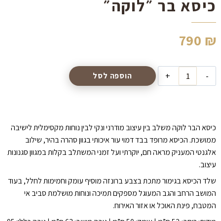
כיסא בר ״לוקה״
790
₪
כמות
הוספה לסל
של
כיסא
בר
״לוקה״
כיסא הבר לוקה משלב בין עיצוב מודרני ונקי לבין נוחות מקסימלית לישיבה
ממושכת. הכיסא מרופד בבד דמוי עור איכותי בגוון סהרה בהיר, שילוב
אלגנטי המעניק מראה חם, יוקרתי ועל זמני המשתלב בקלות במגוון סגנונות
עיצוב.
שלד הכיסא בגימור מתכת בצבע ברונזה מוסיף עומק וחמימות לחלל, בעוד
המושב הרחב והגב המעוגל מספקים תמיכה ונוחות מושלמת סביב אי
המטבח, פינת האוכל או אזור האירוח.