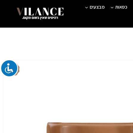
כסאות
מבצעים
ר
חי