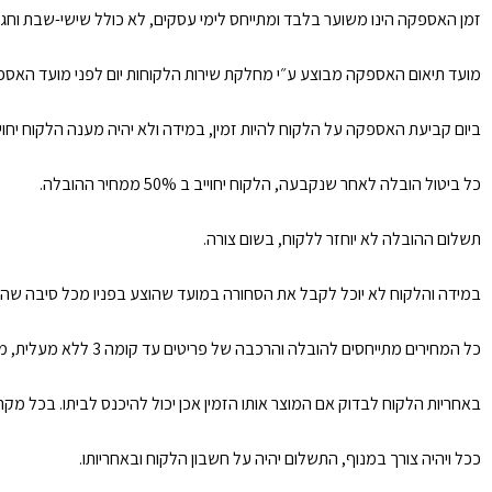
זמן האספקה הינו משוער בלבד ומתייחס לימי עסקים, לא כולל שישי-שבת וחגים, איחור של עד 30 ימי עסקים לא ייחשב כאיחור כמו כן ימים שלא ניתן לספק בהם הנגרמים ע״י כוח עליון/ הוראות חוק וכו
מועד תיאום האספקה מבוצע ע״י מחלקת שירות הלקוחות יום לפני מועד האספקה. 
ביום קביעת האספקה על הלקוח להיות זמין, במידה ולא יהיה מענה הלקוח יחו
כל ביטול הובלה לאחר שנקבעה, הלקוח יחוייב ב 50% ממחיר ההובלה.
תשלום ההובלה לא יוחזר ללקוח, בשום צורה.
במידה והלקוח לא יוכל לקבל את הסחורה במועד שהוצע בפניו מכל סיבה שהי
כל המחירים מתייחסים להובלה והרכבה של פריטים עד קומה 3 ללא מעלית, מעבר לזה תוספת 50 ש״ח לכל קומה ולכל פריט.
באחריות הלקוח לבדוק אם המוצר אותו הזמין אכן יכול להיכנס לביתו. בכל מ
ככל ויהיה צורך במנוף, התשלום יהיה על חשבון הלקוח ובאחריותו.