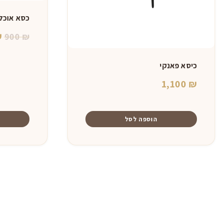
כסא אוכל 
ה
₪
900
₪
ה
כיסא פאנקי
ה
.
1,100
₪
הוספה לסל