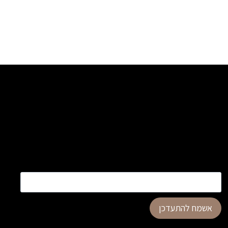
כתובת דוא”ל
*
אשמח להתעדכן