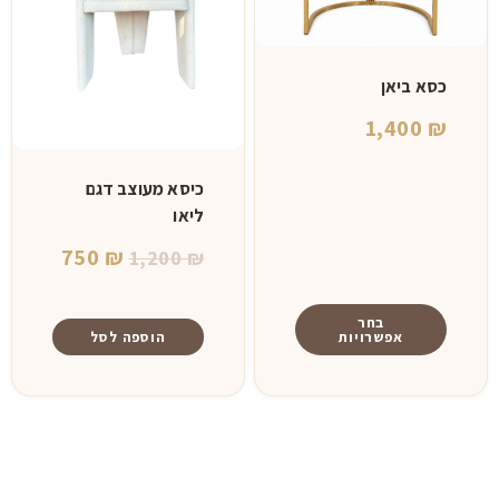
כסא ביאן
1,400
₪
כיסא מעוצב דגם
ליאו
המחיר
המחיר
750
₪
1,200
₪
המקורי
הנוכחי
היה:
הוא:
בחר
אפשרויות
הוספה לסל
750 ₪.
1,200 ₪.
למוצר
זה
יש
מספר