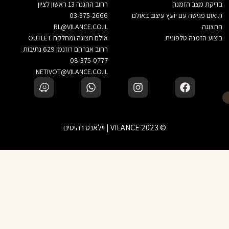
בדיקת מצב הזמנה
רחוב ההגנה 13 ראשון לציון
תיאום פגישה עם יועץ עיצוב באולם
03-375-2666
התצוגה
RL@VILANCE.CO.IL
ביצוע הזמנה טלפונית
אולם תצוגה ומחלקת OUTLET
רחוב אברהם רוזנמן 629 נתיבות
08-375-0777
NETIVOT@VILANCE.CO.IL
© 2023 VILANCE | וילאנס רהיטים
לא בטוחים? דברו עם יועץ עיצוב שלנו
‹
הוספה לסל
זמינים בוואטסאפ — נשמח לעזור בבחירה
לא מצאת את המוצר שחיפשת?
‹
דברו איתנו בוואטסאפ ונמצא עבורכם