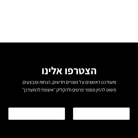
סוגים.
ניתן
לבחור
את
האפשרויות
בעמוד
המוצר
הצטרפו אלינו
ותעודכנו ראשונים על מוצרים חדשים, הנחות ומבצעים.
פשוט להזין מספר פרטים ולהקליק ״אשמח להתעדכן״
שם
*
טלפון
*
כתובת דוא”ל
*