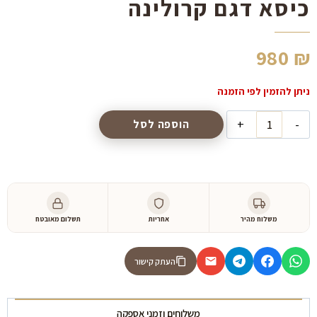
כיסא דגם קרולינה
980
₪
כמות
הוספה לסל
של
כיסא
דגם
קרולינה
משלוח מהיר
אחריות
תשלום מאובטח
העתק קישור
משלוחים וזמני אספקה