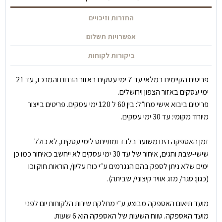
החזרות וזיכויים
אפשרויות תשלום
ביקורות לקוחות
פריטים הקיימים במלאי עד 7 ימי עסקים באזור הדרום והמרכז, עד 21
ימי עסקים באזור הצפון וירושלים.
פריטים ביבוא אישי מחו”ל: בין 60 ל 120 ימי עסקים. פריטים בייצור
מיוחד מקומי: עד 30 ימי עסקים.
זמן האספקה הינו משוער בלבד ומתייחס לימי עסקים, לא כולל
שישי-שבת וחגים, איחור של עד 30 ימי עסקים לא ייחשב כאיחור כמו כן
ימים שלא ניתן לספק בהם הנגרמים ע״י כוח עליון/ הוראות חוק וכו
(כגון: סגר/ מזג אוויר קיצוני/ שביתה).
מועד תיאום האספקה מבוצע ע״י מחלקת שירות הלקוחות יום לפני
מועד האספקה. טווח השעות של האספקה הוא 6 שעות.