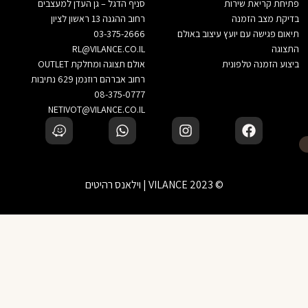
פתיחת קריאת שירות
סניף הדגל – גן העדן למעצבים
בדיקת מצב הזמנה
רחוב ההגנה 13 ראשון לציון
תיאום פגישה עם יועץ עיצוב באולם
03-375-2666
התצוגה
RL@VILANCE.CO.IL
ביצוע הזמנה טלפונית
אולם תצוגה ומחלקת OUTLET
רחוב אברהם רוזנמן 629 נתיבות
08-375-0777
NETIVOT@VILANCE.CO.IL
© 2023 VILANCE | וילאנס רהיטים
לא בטוחים? דברו עם יועץ עיצוב שלנו
‹
הוספה לסל
זמינים בוואטסאפ — נשמח לעזור בבחירה
לא מצאת את המוצר שחיפשת?
‹