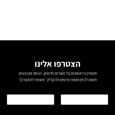
סוגים.
ניתן
לבחור
את
האפשרויות
בעמוד
המוצר
הצטרפו אלינו
ותעודכנו ראשונים על מוצרים חדשים, הנחות ומבצעים.
פשוט להזין מספר פרטים ולהקליק ״אשמח להתעדכן״
שם
*
טלפון
*