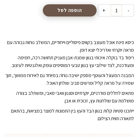
כמות
הוספה לסל
של
כיסא
דגם
״דובאי״
כיסא פינת אוכל מעוצב בקווים פיסוליים וייחודיים, המשלב נוחות גבוהה עם
מראה יוקרתי ואדריכלי יוצא דופן.
ריפוד בד בוקלה איכותי בגוון שמנת-אבן מעניק תחושה רכה, חמימה
ומעודכנת, לצד שילובי עץ בגוון טבעי המוסיפים עומק ואלגנטיות לעיצוב.
המבנה המעוגל והעוטף מספק ישיבה נוחה במיוחד גם לאירוח ממושך, תוך
שמירה על מראה קליל ומרשים סביב שולחן האוכל.
מתאים לחללים מודרניים, יוקרתיים וסגנון וואבי סאבי, ומשתלב בצורה
מושלמת עם שולחנות עץ, זכוכית או אבן.
ייתכנו סטיות קלות בגוון הבד והעץ בין התמונות למוצר במציאות, בהתאם
לתאורה וזווית הצילום.