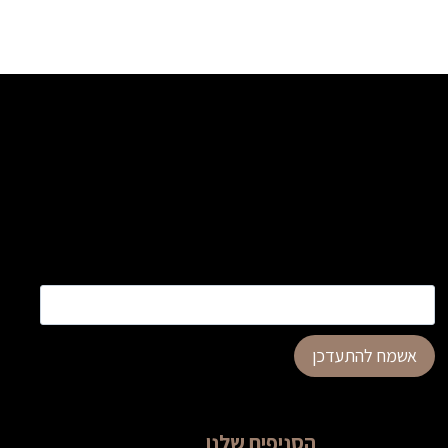
בעמוד
המוצר
כתובת דוא”ל
*
אשמח להתעדכן
הסניפים שלנו