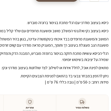
כיסא בעיצוב מודרני עם רגלי מתכת בגימור ברונזה מוברש.
כיסא בעיצוב נקי ואלגנטי המשלב מושב ומשענת מרופדים עם שלד קליל במרא
המושב והמשענת מרופדים בבד איכותי בטקסטורה עדינה, בגוון בהיר המשתלב ב
משענת הגב מעוגלת בעיצוב רך ותומך, המעניק מראה מודרני עם קווים זורמים.
רגלי הכיסא עשויות מתכת חזקה בגימור ברומזה מוברש, המבנה הדק והמדויק י
שמירה על יציבות בשימוש יומיומי.
מתאים לפינת אוכל, לחלל אירוח או לשילוב לצד שולחנות בעיצוב מודרני ונקי.
ניתן להזמין במבחר צבעי בד בהתאם למניפת הצבעים הקיימת.
מידות: רוחב: כ-50 ס״מ | גובה כללי: 76 ס״מ |
משלוח מהיר
אחריות
על כל המוצרים