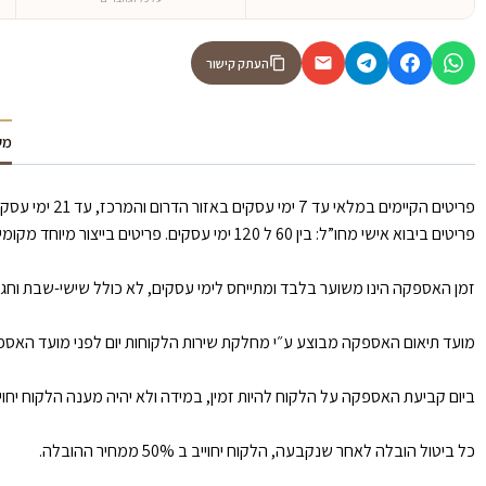
העתק קישור
מש
פריטים הקיימים במלאי עד 7 ימי עסקים באזור הדרום והמרכז, עד 21 ימי עסקים באזור הצפון וירושלים.
פריטים ביבוא אישי מחו”ל: בין 60 ל 120 ימי עסקים. פריטים בייצור מיוחד מקומי: עד 30 ימי עסקים.
זמן האספקה הינו משוער בלבד ומתייחס לימי עסקים, לא כולל שישי-שבת וחגים, איחור של עד 30 ימי עסקים לא ייחשב כאיחור כמו כן ימים שלא ניתן לספק בהם הנגרמים ע״י כוח עליון/ הוראות חוק וכו
מועד תיאום האספקה מבוצע ע״י מחלקת שירות הלקוחות יום לפני מועד האספקה. 
ביום קביעת האספקה על הלקוח להיות זמין, במידה ולא יהיה מענה הלקוח יחו
כל ביטול הובלה לאחר שנקבעה, הלקוח יחוייב ב 50% ממחיר ההובלה.