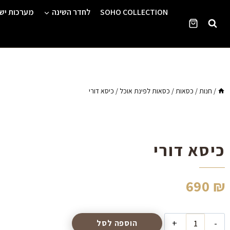
Ski
SOHO COLLECTION
לחדר השינה
מערכות יש
t
conten
/
חנות
/
כסאות
/
כסאות לפינת אוכל
/
כיסא דורי
כיסא דורי
690
₪
הוספה לסל