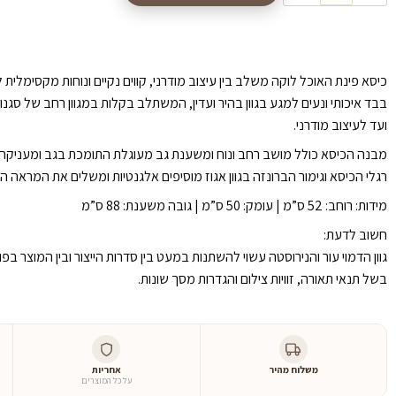
כיסא פינת האוכל לוקה משלב בין עיצוב מודרני, קווים נקיים ונוחות מקסימלי
בבד איכותי ונעים למגע בגוון בהיר ועדין, המשתלב בקלות במגוון רחב של סגנו
ועד לעיצוב מודרני.
מבנה הכיסא כולל מושב רחב ונוח ומשענת גב מעוגלת התומכת בגב ומעניקה חוו
רגלי הכיסא וגימור הברונזה בגוון אגוז מוסיפים אלגנטיות ומשלים את המראה ה
מידות: ⁠רוחב: 52 ס”מ | ⁠עומק: 50 ס”מ⁠ | ⁠גובה משענת: 88 ס”מ
חשוב לדעת:
גוון הדמוי עור והנירוסטה עשוי להשתנות במעט בין סדרות הייצור ובין המוצר בפ
בשל תנאי תאורה, זוויות צילום והגדרות מסך שונות.
משלוח מהיר
אחריות
על כל המוצרים