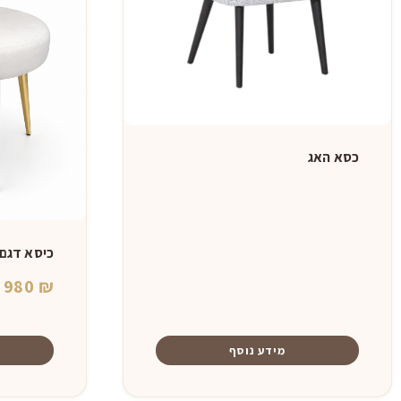
כסא האג
כיסא דגם 
980
₪
מידע נוסף