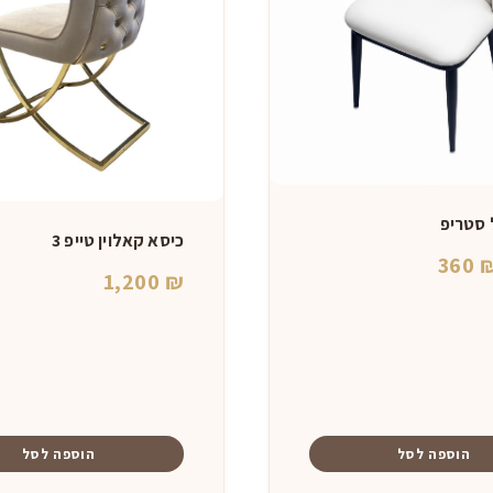
 סטריפ
כיסא קאלוין טייפ 3
מחיר
המחיר
360
1,200
₪
מקורי
הנוכחי
יה:
הוא:
360 ₪.
650 
הוספה לסל
הוספה לסל