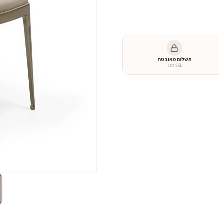
של
כסא
אוכל
דאימונד
תשלום מאובטח
SSL מוגן