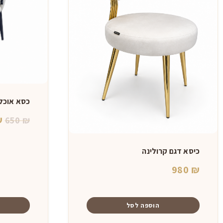
כסא אוכל
ה
₪
650
₪
ה
ה
כיסא דגם קרולינה
₪.
980
₪
הוספה לסל