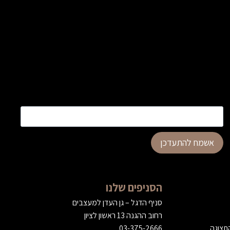
כתובת דוא”ל
*
אשמח להתעדכן
הסניפים שלנו
סניף הדגל – גן העדן למעצבים
רחוב ההגנה 13 ראשון לציון
התצוגה
03-375-2666