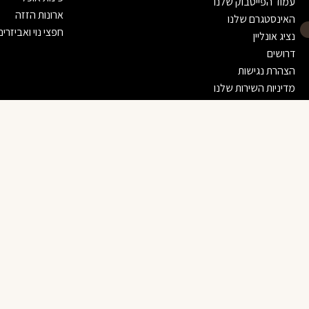
עמוד הפייסבוק שלנו
ארונות הזזה
האינסטגרם שלנו
חפצי נוי ואביזרים
נציג אונליין
דרושים
הצהרת נגישות
מדיניות השירות שלנו
כסא אוכל דאימונד
1,350 ₪
לא בטוחים? דברו עם יועץ עיצוב שלנו
זמינים בוואטסאפ — נשמח לעזור בבחירה
לא מצאת את המוצר שחיפשת?
דברו איתנו בוואטסאפ ונמצא עבורכם