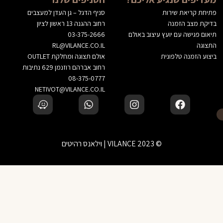
פתיחת קריאת שירות
סניף הדגל – גן העדן למעצבים
בדיקת מצב הזמנה
רחוב ההגנה 13 ראשון לציון
תיאום פגישה עם יועץ עיצוב באולם
03-375-2666
התצוגה
RL@VILANCE.CO.IL
ביצוע הזמנה טלפונית
אולם תצוגה ומחלקת OUTLET
רחוב אברהם רוזנמן 629 נתיבות
08-375-0777
NETIVOT@VILANCE.CO.IL
© 2023 VILANCE | וילאנס רהיטים
לא בטוחים? דברו עם יועץ עיצוב שלנו
‹
הוספה לסל
זמינים בוואטסאפ — נשמח לעזור בבחירה