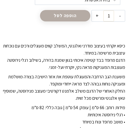
כמות
הוספה לסל
של
כסא
ביאן
כיסא יוקרתי בעיצוב מודרני ואלגנטי, המשלב קווים מעוגלים ורכים עם נוכחות
עיצובית מרשימה במיוחד.
הדגם מרופד בבד קטיפה איכותי בגוון שמנת בהירה, בשילוב רגלי נירוסטה
מעוצבות המעניקות מראה נקי, יוקרתי ועל-זמני.
משענת הגב הרחבה והמעוגלת עוטפת את אזור הישיבה בצורה מושלמת
ומעניקה נוחות גבוהה לצד מראה ייחודי ומוקפד.
החלק האחורי של הדגם משלב אלמנט דקורטיבי מעוצב מנירוסטה, שמוסיף
טאץ אלגנטי ומרשים מכל זווית.
מידות: ⁠רוחב: 66 ס”מ | ⁠עומק: 54 ס”מ | ⁠גובה כללי: 82 ס”מ
•⁠ ⁠רגלי נירוסטה איכותיות
•⁠ ⁠מושב מרופד ונוח במיוחד