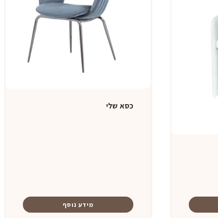
כסא שלי
ר
י
מידע נוסף