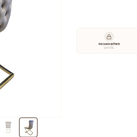
כמות
של
כיסא
קאלוין
טייפ
3
תשלום מאובטח
SSL מוגן