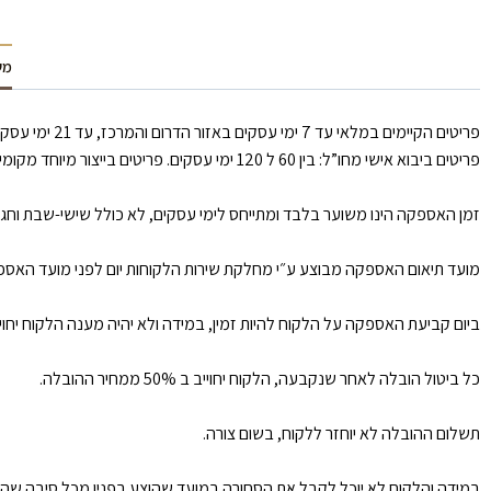
מש
פריטים הקיימים במלאי עד 7 ימי עסקים באזור הדרום והמרכז, עד 21 ימי עסקים באזור הצפון וירושלים.
פריטים ביבוא אישי מחו”ל: בין 60 ל 120 ימי עסקים. פריטים בייצור מיוחד מקומי: עד 30 ימי עסקים.
זמן האספקה הינו משוער בלבד ומתייחס לימי עסקים, לא כולל שישי-שבת וחגים, איחור של עד 30 ימי עסקים לא ייחשב כאיחור כמו כן ימים שלא ניתן לספק בהם הנגרמים ע״י כוח עליון/ הוראות חוק וכו
מועד תיאום האספקה מבוצע ע״י מחלקת שירות הלקוחות יום לפני מועד האספקה. 
ביום קביעת האספקה על הלקוח להיות זמין, במידה ולא יהיה מענה הלקוח יחו
כל ביטול הובלה לאחר שנקבעה, הלקוח יחוייב ב 50% ממחיר ההובלה.
תשלום ההובלה לא יוחזר ללקוח, בשום צורה.
במידה והלקוח לא יוכל לקבל את הסחורה במועד שהוצע בפניו מכל סיבה שהי