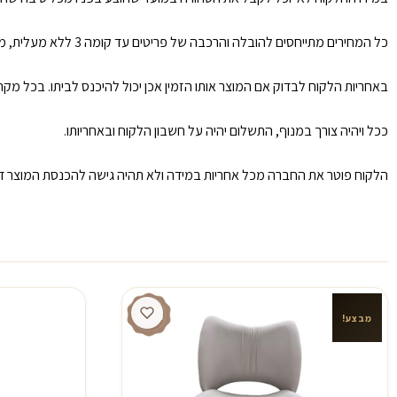
כל המחירים מתייחסים להובלה והרכבה של פריטים עד קומה 3 ללא מעלית, מעבר לזה תוספת 50 ש״ח לכל קומה ולכל פריט.
באחריות הלקוח לבדוק אם המוצר אותו הזמין אכן יכול להיכנס לביתו. בכל מ
ככל ויהיה צורך במנוף, התשלום יהיה על חשבון הלקוח ובאחריותו.
הלקוח פוטר את החברה מכל אחריות במידה ולא תהיה גישה להכנסת המוצר דר
מבצע!