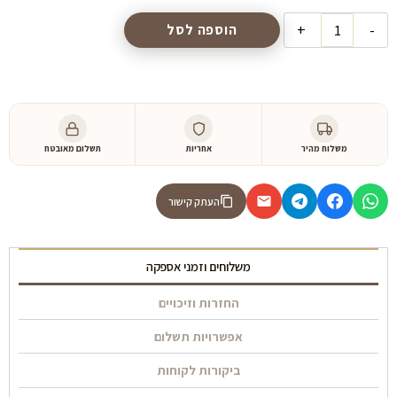
היה:
הוא:
כמות
הוספה לסל
של
4,300 ₪.
5,300 ₪.
מזנון
דגם
״ניקולו״
משלוח מהיר
אחריות
תשלום מאובטח
העתק קישור
משלוחים וזמני אספקה
החזרות וזיכויים
אפשרויות תשלום
ביקורות לקוחות