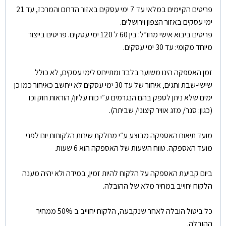
פריטים הקיימים במלאי עד 7 ימי עסקים באזור הדרום והמרכז, עד 21
ימי עסקים באזור הצפון וירושלים.
פריטים ביבוא אישי מחו”ל: בין 60 ל 120 ימי עסקים. פריטים בייצור
מיוחד מקומי: עד 30 ימי עסקים.
זמן האספקה הינו משוער בלבד ומתייחס לימי עסקים, לא כולל
שישי-שבת וחגים, איחור של עד 30 ימי עסקים לא ייחשב כאיחור כמו כן
ימים שלא ניתן לספק בהם הנגרמים ע״י כוח עליון/ הוראות חוק וכו
(כגון: סגר/ מזג אוויר קיצוני/ שביתה).
מועד תיאום האספקה מבוצע ע״י מחלקת שירות הלקוחות יום לפני
מועד האספקה. טווח השעות של האספקה הוא 6 שעות.
ביום קביעת האספקה על הלקוח להיות זמין, במידה ולא יהיה מענה
הלקוח יחוייב במחיר מלא של ההובלה.
כל ביטול הובלה לאחר שנקבעה, הלקוח יחוייב ב 50% ממחיר
ההובלה.