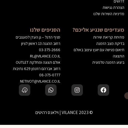
דרושים
הצהרת נגישות
מדיניות השירות שלנו
מעדיפים שנגיע אליכם?
הסניפים שלנו
פתיחת קריאת שירות
סניף הדגל – גן העדן למעצבים
בדיקת מצב הזמנה
רחוב ההגנה 13 ראשון לציון
תיאום פגישה עם יועץ עיצוב באולם
03-375-2666
התצוגה
RL@VILANCE.CO.IL
ביצוע הזמנה טלפונית
אולם תצוגה ומחלקת OUTLET
רחוב אברהם רוזנמן 629 נתיבות
08-375-0777
NETIVOT@VILANCE.CO.IL
© 2023 VILANCE | וילאנס רהיטים