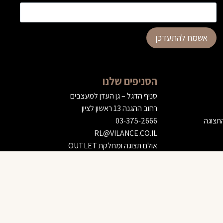
אשמח להתעדכן
הסניפים שלנו
סניף הדגל – גן העדן למעצבים
רחוב ההגנה 13 ראשון לציון
התצוגה
03-375-2666
RL@VILANCE.CO.IL
אולם תצוגה ומחלקת OUTLET
רחוב אברהם רוזנמן 629 נתיבות
08-375-0777
הוספה לסל
NETIVOT@VILANCE.CO.IL