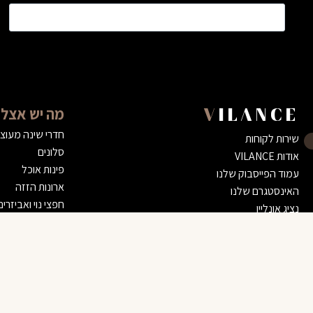
מה יש אצלנ
VILANCE
חדרי שינה מעוצ
שירות לקוחות
סלונים
אודות VILANCE
פינות אוכל
עמוד הפייסבוק שלנו
ארונות הזזה
האינסטגרם שלנו
חפצי נוי ואביזרים
נציג אונליין
דרושים
הצהרת נגישות
מזרן דגם ״קומפורט לאנס״
מדיניות השירות שלנו