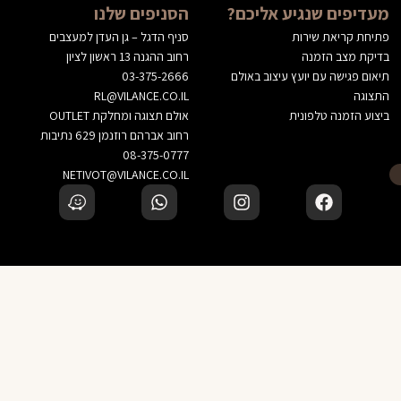
מעדיפים שנגיע אליכם?
הסניפים שלנו
פתיחת קריאת שירות
סניף הדגל – גן העדן למעצבים
בדיקת מצב הזמנה
רחוב ההגנה 13 ראשון לציון
תיאום פגישה עם יועץ עיצוב באולם
03-375-2666
התצוגה
RL@VILANCE.CO.IL
ביצוע הזמנה טלפונית
אולם תצוגה ומחלקת OUTLET
רחוב אברהם רוזנמן 629 נתיבות
08-375-0777
NETIVOT@VILANCE.CO.IL
© 2023 VILANCE | וילאנס רהיטים
הוספה לסל
לא בטוחים? דברו עם יועץ עיצוב שלנו
‹
זמינים בוואטסאפ — נשמח לעזור בבחירה