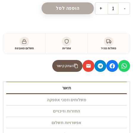
כמות
הוספה לסל
⁦3,900 ₪⁩
של
מיטה
תהילה
משלוח מהיר
אחריות
תשלום מאובטח
העתק קישור
תיאור
משלוחים וזמני אספקה
החזרות וזיכויים
אפשרויות תשלום