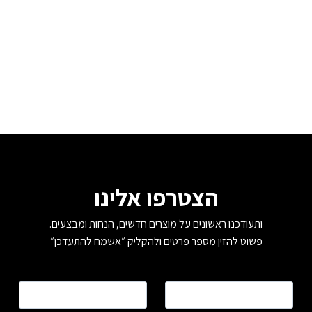
סוגים.
סוגים.
ניתן
ניתן
לבחור
לבחור
את
את
האפשרויות
האפשרויות
בעמוד
בעמוד
המוצר
המוצר
הצטרפו אלינו
ותעודכנו ראשונים על מוצרים חדשים, הנחות ומבצעים.
פשוט להזין מספר פרטים ולהקליק ״אשמח להתעדכן״
שם
*
טלפון
*