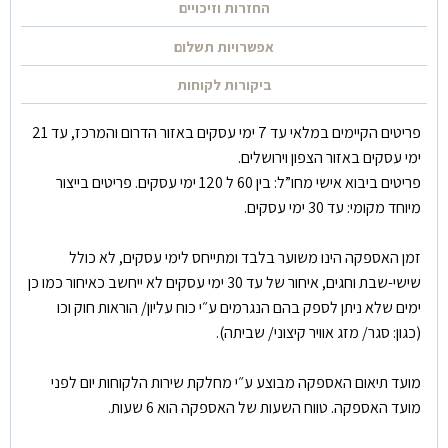
החזרות וזיכויים
אפשרויות תשלום
ביקורות לקוחות
פריטים הקיימים במלאי עד 7 ימי עסקים באזור הדרום והמרכז, עד 21
ימי עסקים באזור הצפון וירושלים.
פריטים ביבוא אישי מחו”ל: בין 60 ל 120 ימי עסקים. פריטים בייצור
מיוחד מקומי: עד 30 ימי עסקים.
זמן האספקה הינו משוער בלבד ומתייחס לימי עסקים, לא כולל
שישי-שבת וחגים, איחור של עד 30 ימי עסקים לא ייחשב כאיחור כמו כן
ימים שלא ניתן לספק בהם הנגרמים ע״י כוח עליון/ הוראות חוק וכו
(כגון: סגר/ מזג אוויר קיצוני/ שביתה).
מועד תיאום האספקה מבוצע ע״י מחלקת שירות הלקוחות יום לפני
מועד האספקה. טווח השעות של האספקה הוא 6 שעות.