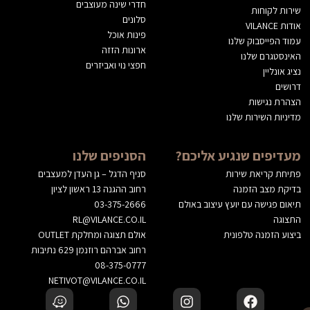
חדרי שינה מעוצבים
שירות לקוחות
סלונים
אודות VILANCE
פינות אוכל
עמוד הפייסבוק שלנו
ארונות הזזה
האינסטגרם שלנו
חפצי נוי ואביזרים
נציג אונליין
דרושים
הצהרת נגישות
מדיניות השירות שלנו
מעדיפים שנגיע אליכם?
הסניפים שלנו
פתיחת קריאת שירות
סניף הדגל – גן העדן למעצבים
בדיקת מצב הזמנה
רחוב ההגנה 13 ראשון לציון
תיאום פגישה עם יועץ עיצוב באולם
03-375-2666
התצוגה
RL@VILANCE.CO.IL
ביצוע הזמנה טלפונית
אולם תצוגה ומחלקת OUTLET
רחוב אברהם רוזנמן 629 נתיבות
08-375-0777
NETIVOT@VILANCE.CO.IL