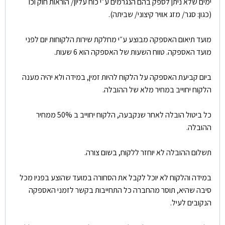
ימים שלא ניתן לספק בהם הנגרמים ע״י כוח עליון/ הוראות חוק וכו
(כגון: סגר/ מזג אוויר קיצוני/ שביתה).
מועד תיאום האספקה מבוצע ע״י מחלקת שירות הלקוחות יום לפני
מועד האספקה. טווח השעות של האספקה הוא 6 שעות.
ביום קביעת האספקה על הלקוח להיות זמין, במידה ולא יהיה מענה
הלקוח יחוייב במחיר מלא של ההובלה.
כל ביטול הובלה לאחר שנקבעה, הלקוח יחוייב ב 50% ממחיר
ההובלה.
תשלום ההובלה לא יוחזר ללקוח, בשום צורה.
במידה והלקוח לא יוכל לקבל את הסחורה במועד שהוצע בפניו מכל
סיבה שהיא, תוסר מהחברה כל התחייבות בקשר לזמני האספקה
הנקובים לעיל.