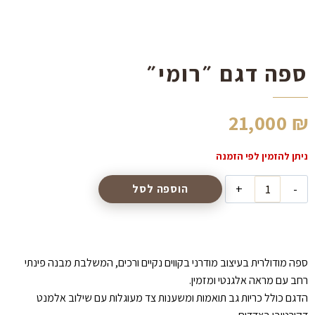
הוסף קו תחתון לקישורים
format_underlined
סמן קישורים
font_download
ספה דגם ״רומי״
לאפס
cached
את
כל
האפשרויות
21,000
₪
כמות
הוספה לסל
של
ספה
דגם
״רומי״
ספה מודולרית בעיצוב מודרני בקווים נקיים ורכים, המשלבת מבנה פינתי
רחב עם מראה אלגנטי ומזמין.
הדגם כולל כריות גב תואמות ומשענות צד מעוגלות עם שילוב אלמנט