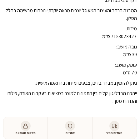
דקורטיבי בצדדים.
המבנה הרחב והעיצוב המעוגל יוצרים מראה יוקרתי ונוכחות מרשימה בחלל
הסלון.
מידות:
427×302×71 ס״מ
גובה מושב:
39 ס״מ
עומק מושב:
70 ס״מ
ניתן להזמין במבחר בדים, צבעים ומידות בהתאמה אישית.
ייתכנו הבדלי גוון קלים בין התמונות למוצר במציאות בעקבות תאורה, צילום
והגדרות מסך.
משלוח מהיר
אחריות
תשלום מאובטח