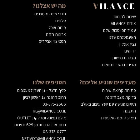
מה יש אצלנו?
VILANCE
חדרי שינה מעוצבים
שירות לקוחות
סלונים
אודות VILANCE
פינות אוכל
עמוד הפייסבוק שלנו
ארונות הזזה
האינסטגרם שלנו
חפצי נוי ואביזרים
נציג אונליין
דרושים
הצהרת נגישות
מדיניות השירות שלנו
מעדיפים שנגיע אליכם?
הסניפים שלנו
פתיחת קריאת שירות
סניף הדגל – גן העדן למעצבים
בדיקת מצב הזמנה
רחוב ההגנה 13 ראשון לציון
תיאום פגישה עם יועץ עיצוב באולם
03-375-2666
התצוגה
RL@VILANCE.CO.IL
ביצוע הזמנה טלפונית
אולם תצוגה ומחלקת OUTLET
רחוב אברהם רוזנמן 629 נתיבות
08-375-0777
NETIVOT@VILANCE.CO.IL