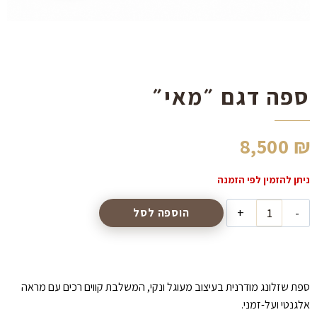
הוסף קו תחתון לקישורים
format_underlined
סמן קישורים
font_download
לאפס
cached
את
ספה דגם ״מאי״
כל
האפשרויות
8,500
₪
כמות
הוספה לסל
של
ספה
דגם
״מאי״
ספת שזלונג מודרנית בעיצוב מעוגל ונקי, המשלבת קווים רכים עם מראה
אלגנטי ועל-זמני.