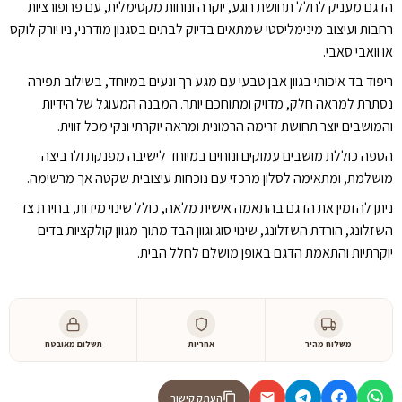
הדגם מעניק לחלל תחושת רוגע, יוקרה ונוחות מקסימלית, עם פרופורציות
רחבות ועיצוב מינימליסטי שמתאים בדיוק לבתים בסגנון מודרני, ניו יורק לוקס
או וואבי סאבי.
ריפוד בד איכותי בגוון אבן טבעי עם מגע רך ונעים במיוחד, בשילוב תפירה
נסתרת למראה חלק, מדויק ומתוחכם יותר. המבנה המעוגל של הידיות
והמושבים יוצר תחושת זרימה הרמונית ומראה יוקרתי ונקי מכל זווית.
הספה כוללת מושבים עמוקים ונוחים במיוחד לישיבה מפנקת ולרביצה
מושלמת, ומתאימה לסלון מרכזי עם נוכחות עיצובית שקטה אך מרשימה.
ניתן להזמין את הדגם בהתאמה אישית מלאה, כולל שינוי מידות, בחירת צד
השזלונג, הורדת השזלונג, שינוי סוג וגוון הבד מתוך מגוון קולקציות בדים
יוקרתיות והתאמת הדגם באופן מושלם לחלל הבית.
משלוח מהיר
אחריות
תשלום מאובטח
העתק קישור