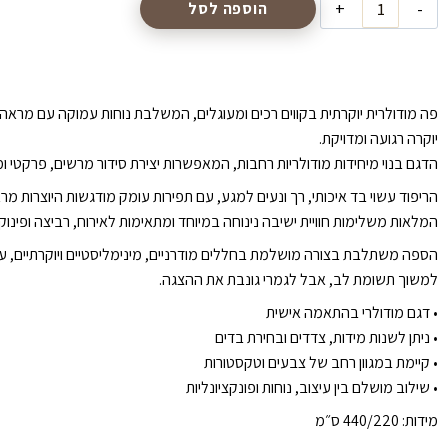
הוספה לסל
פה מודולרית יוקרתית בקווים רכים ומעוגלים, המשלבת נוחות עמוקה עם מראה
יוקרה רגועה ומדויקת.
הדגם בנוי מיחידות מודולריות רחבות, המאפשרות יצירת סידור מרשים, פרקטי ומ
הריפוד עשוי בד איכותי, רך ונעים למגע, עם תפירות עומק מודגשות היוצרות מרא
המלאות משלימות חוויית ישיבה נינוחה במיוחד ומתאימות לאירוח, רביצה ופינוק י
הספה משתלבת בצורה מושלמת בחללים מודרניים, מינימליסטיים ויוקרתיים, 
למשוך תשומת לב, אבל לגמרי גונבת את ההצגה.
•⁠ ⁠דגם מודולרי בהתאמה אישית
•⁠ ⁠ניתן לשנות מידות, צדדים ובחירת בדים
•⁠ ⁠קיימת במגוון רחב של צבעים וטקסטורות
•⁠ ⁠שילוב מושלם בין עיצוב, נוחות ופונקציונליות
מידות: 440/220 ס״מ