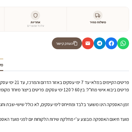
משלוח מהיר
אחריות
על כל המוצרים
העתק קישור
מש
פריטים הקיימים במלאי עד 7 ימי עסקים באזור הדרום והמרכז, עד 21 ימי עסקים באזור הצפון וירושלים.
פריטים ביבוא אישי מחו”ל: בין 60 ל 120 ימי עסקים. פריטים בייצור מיוחד מקומי: עד 30 ימי עסקים.
זמן האספקה הינו משוער בלבד ומתייחס לימי עסקים, לא כולל שישי-שבת וחגים, איחור של עד 30 ימי עסקים לא ייחשב כאיחור כמו כן ימים שלא ניתן לספק בהם הנגרמים ע״י כוח עליון/ הוראות חוק וכו
מועד תיאום האספקה מבוצע ע״י מחלקת שירות הלקוחות יום לפני מועד האספקה. 