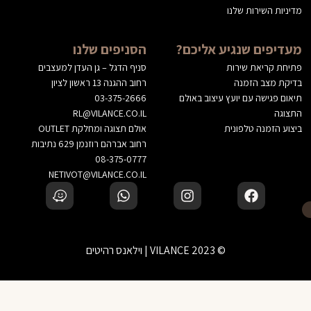
מדיניות השירות שלנו
מעדיפים שנגיע אליכם?
הסניפים שלנו
פתיחת קריאת שירות
סניף הדגל – גן העדן למעצבים
בדיקת מצב הזמנה
רחוב ההגנה 13 ראשון לציון
תיאום פגישה עם יועץ עיצוב באולם
03-375-2666
התצוגה
RL@VILANCE.CO.IL
ביצוע הזמנה טלפונית
אולם תצוגה ומחלקת OUTLET
רחוב אברהם רוזנמן 629 נתיבות
08-375-0777
NETIVOT@VILANCE.CO.IL
© 2023 VILANCE | וילאנס רהיטים