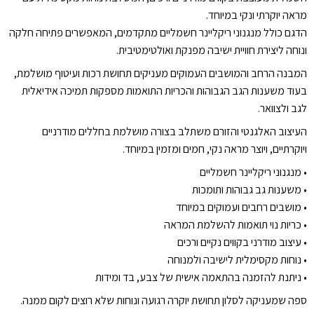
מראה יוקרתי ונקי במיוחד.
הדגם כולל מנגנוני ריקליינר חשמליים מתקדמים, המאפשרים פתיחה חלקה
ונוחה ליצירת חוויית ישיבה מפנקת ואולטימטיבית.
המבנה הרחב והמושבים העמוקים מעניקים תחושת רכות ועיטוף מושלמת,
בעוד משענות הגב הגבוהות והכריות התואמות מספקות תמיכה אידיאלית
לגב ולצוואר.
העיצוב האלגנטי והזורם משתלב בצורה מושלמת בחללים מודרניים
ויוקרתיים, ויוצר מראה נקי, חמים ומזמין במיוחד.
•⁠ ⁠מנגנוני ריקליינר חשמליים
•⁠ ⁠משענות גב גבוהות ותומכות
•⁠ ⁠מושבים רחבים ועמוקים במיוחד
•⁠ ⁠כריות נוי תואמות להשלמת המראה
•⁠ ⁠עיצוב מודרני בקווים נקיים ורכים
•⁠ ⁠נוחות מקסימלית לישיבה ולמנוחה
•⁠ ⁠ניתנת להזמנה בהתאמה אישית של צבע, בד ומידות
ספה שמעניקה לסלון תחושת יוקרה רגועה ונוחות שלא רוצים לקום ממנה.