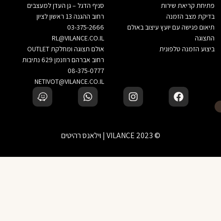
פתיחת קריאת שירות
סניף הדגל – גן העדן למעצבים
בדיקת מצב הזמנה
רחוב ההגנה 13 ראשון לציון
תיאום פגישה עם יועץ עיצוב באולם
03-375-2666
התצוגה
RL@VILANCE.CO.IL
ביצוע הזמנה טלפונית
אולם תצוגה ומחלקת OUTLET
רחוב אברהם רוזנמן 629 נתיבות
08-375-0777
NETIVOT@VILANCE.CO.IL
© 2023 VILANCE | וילאנס רהיטים
לא בטוחים? דברו עם יועץ עיצוב שלנו
‹
הוספה לסל
זמינים בוואטסאפ — נשמח לעזור בבחירה
לא מצאת את המוצר שחיפשת?