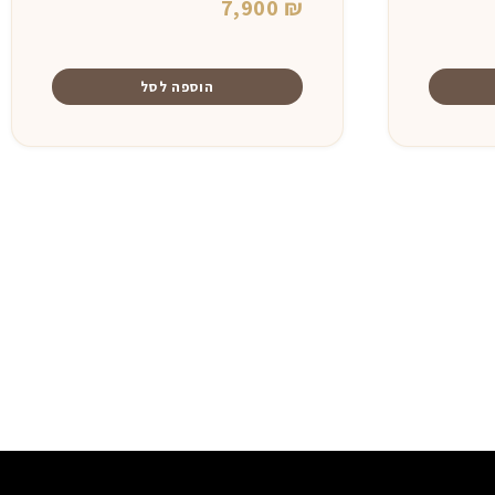
חיר
7,900
₪
וכחי
א:
הוספה לסל
9,500 