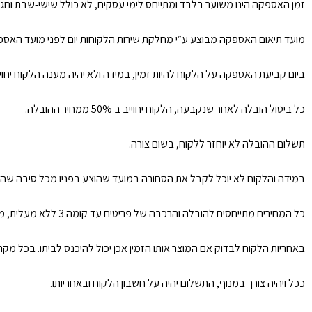
זמן האספקה הינו משוער בלבד ומתייחס לימי עסקים, לא כולל שישי-שבת וחגים, איחור של עד 30 ימי עסקים לא ייחשב כאיחור כמו כן ימים שלא ניתן לספק בהם הנגרמים ע״י כוח עליון/ הוראות חוק וכו
מועד תיאום האספקה מבוצע ע״י מחלקת שירות הלקוחות יום לפני מועד האספקה. 
ביום קביעת האספקה על הלקוח להיות זמין, במידה ולא יהיה מענה הלקוח יחו
כל ביטול הובלה לאחר שנקבעה, הלקוח יחוייב ב 50% ממחיר ההובלה.
תשלום ההובלה לא יוחזר ללקוח, בשום צורה.
במידה והלקוח לא יוכל לקבל את הסחורה במועד שהוצע בפניו מכל סיבה שהי
כל המחירים מתייחסים להובלה והרכבה של פריטים עד קומה 3 ללא מעלית, מעבר לזה תוספת 50 ש״ח לכל קומה ולכל פריט.
באחריות הלקוח לבדוק אם המוצר אותו הזמין אכן יכול להיכנס לביתו. בכל מ
ככל ויהיה צורך במנוף, התשלום יהיה על חשבון הלקוח ובאחריותו.