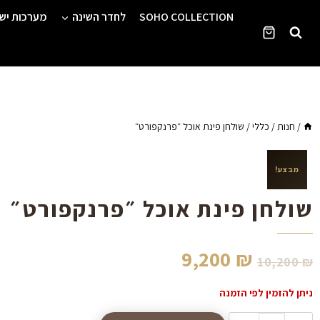
Ski
SOHO COLLECTION
לחדר השינה
מערכות יש
t
conten
/
חנות
/
כללי
/
שולחן פינת אוכל ״פרנקפורט״
מבצע!
שולחן פינת אוכל ״פרנקפורט״
9,200
₪
10,200
₪