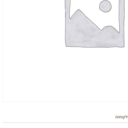
א:
9,200 
לקוחות