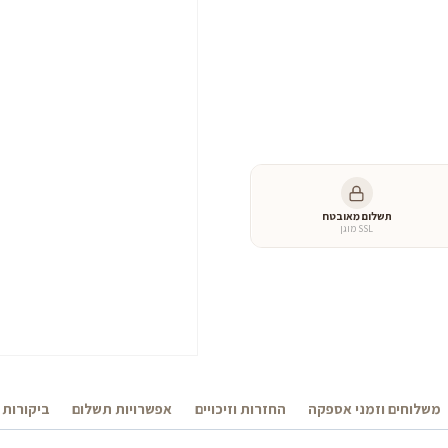
היה:
הו
כמות
של
₪.
10,200 ₪.
שולחן
פינת
אוכל
״פרנקפורט״
תשלום מאובטח
SSL מוגן
משלוחים וזמני אספקה
החזרות וזיכויים
אפשרויות תשלום
ביקורות 