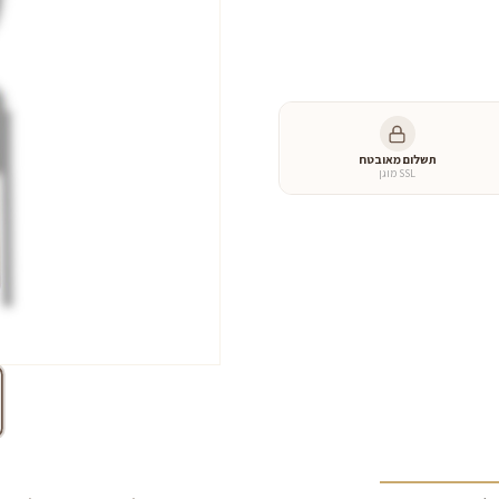
היה:
הו
כמות
של
 ₪.
2,900 ₪.
כורסא
דגם
״גולדן״
תשלום מאובטח
SSL מוגן