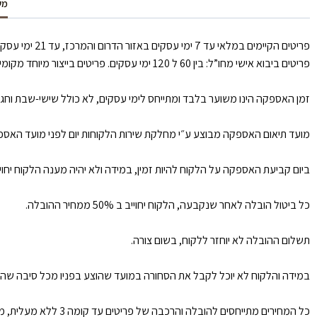
מש
פריטים הקיימים במלאי עד 7 ימי עסקים באזור הדרום והמרכז, עד 21 ימי עסקים באזור הצפון וירושלים.
פריטים ביבוא אישי מחו”ל: בין 60 ל 120 ימי עסקים. פריטים בייצור מיוחד מקומי: עד 30 ימי עסקים.
זמן האספקה הינו משוער בלבד ומתייחס לימי עסקים, לא כולל שישי-שבת וחגים, איחור של עד 30 ימי עסקים לא ייחשב כאיחור כמו כן ימים שלא ניתן לספק בהם הנגרמים ע״י כוח עליון/ הוראות חוק וכו
מועד תיאום האספקה מבוצע ע״י מחלקת שירות הלקוחות יום לפני מועד האספקה. 
ביום קביעת האספקה על הלקוח להיות זמין, במידה ולא יהיה מענה הלקוח יחו
כל ביטול הובלה לאחר שנקבעה, הלקוח יחוייב ב 50% ממחיר ההובלה.
תשלום ההובלה לא יוחזר ללקוח, בשום צורה.
במידה והלקוח לא יוכל לקבל את הסחורה במועד שהוצע בפניו מכל סיבה שהי
כל המחירים מתייחסים להובלה והרכבה של פריטים עד קומה 3 ללא מעלית, מעבר לזה תוספת 50 ש״ח לכל קומה ולכל פריט.