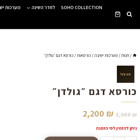
Ski
SOHO COLLECTION
לחדר השינה
מערכות יש
t
conten
/
חנות
/
מערכות ישיבה
/
כורסאות
/
כורסא דגם ״גולדן״
מבצע!
כורסא דגם ״גולדן״
2,200
₪
2,900
₪