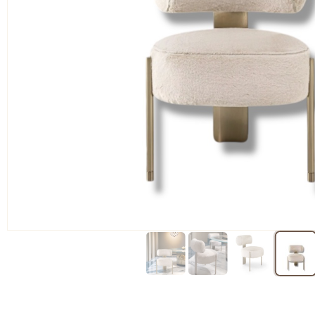
א:
2,200