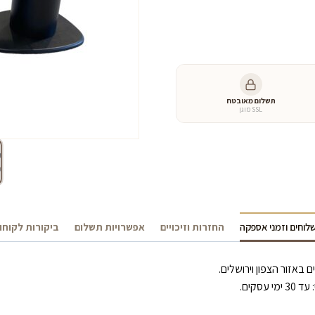
כמות
של
שולחן
סלון
זוגי
גליל
תשלום מאובטח
SSL מוגן
לוחים וזמני אספקה
החזרות וזיכויים
אפשרויות תשלום
ביקורות לקוחו