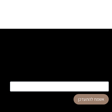
כתובת דוא”ל
*
אשמח להתעדכן