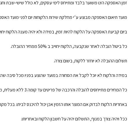
זמן האספקה הינו משוער בלבד ומתייחס לימי עסקים, לא כולל שישי-שבת וחגים, איחור של עד 30 ימי עסקים לא ייחשב כאיחור כמו כן ימים שלא ניתן לספק בהם הנגרמים ע״י כוח עליון/ הוראות חוק וכו
מועד תיאום האספקה מבוצע ע״י מחלקת שירות הלקוחות יום לפני מועד האספקה. 
ביום קביעת האספקה על הלקוח להיות זמין, במידה ולא יהיה מענה הלקוח יחו
כל ביטול הובלה לאחר שנקבעה, הלקוח יחוייב ב 50% ממחיר ההובלה.
תשלום ההובלה לא יוחזר ללקוח, בשום צורה.
במידה והלקוח לא יוכל לקבל את הסחורה במועד שהוצע בפניו מכל סיבה שהי
כל המחירים מתייחסים להובלה והרכבה של פריטים עד קומה 3 ללא מעלית, מעבר לזה תוספת 50 ש״ח לכל קומה ולכל פריט.
באחריות הלקוח לבדוק אם המוצר אותו הזמין אכן יכול להיכנס לביתו. בכל מ
ככל ויהיה צורך במנוף, התשלום יהיה על חשבון הלקוח ובאחריותו.