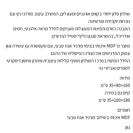
סלון
הדסון
שולחן סלון ייחודי בקווים אורגניים ומעוגלים, המשלב עיצוב מודרני נקי עם
SOHO
נוכחות יוקרתית ומרשימה.
COLLECTION
המבנה הזורם והפינות המעוגלות מעניקים לחלל מראה אלגנטי, חמים
ואדריכלי, בהשראת סגנון הלייף־סטייל הניו יורקי.
מיוצר מ־MDF איכותי בציפוי פורניר אגוז טבעי, עם טקסטורת עץ עשירה וגוון
עמוק המדגישים את הצורה הפיסולית של הדגם.
החלל הפתוח במרכז השולחן מוסיף קלילות עיצובית ופתרון אחסון דיסקרטי
לספרים ואביזרי נוי.
מידות:
160×80×35 ס״מ
קיים גם במידה:
180×100×35 ס״מ
חומרים:
MDF איכותי בשילוב פורניר אגוז טבעי
גוון: