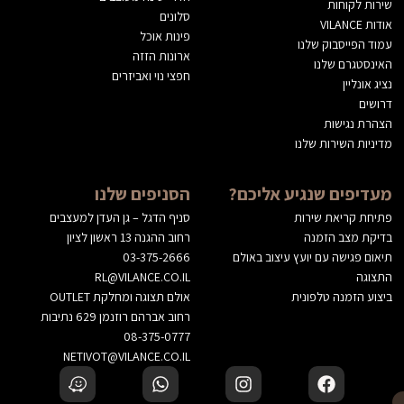
שירות לקוחות
סלונים
אודות VILANCE
פינות אוכל
עמוד הפייסבוק שלנו
ארונות הזזה
האינסטגרם שלנו
חפצי נוי ואביזרים
נציג אונליין
דרושים
הצהרת נגישות
מדיניות השירות שלנו
מעדיפים שנגיע אליכם?
הסניפים שלנו
פתיחת קריאת שירות
סניף הדגל – גן העדן למעצבים
בדיקת מצב הזמנה
רחוב ההגנה 13 ראשון לציון
תיאום פגישה עם יועץ עיצוב באולם
03-375-2666
התצוגה
RL@VILANCE.CO.IL
ביצוע הזמנה טלפונית
אולם תצוגה ומחלקת OUTLET
רחוב אברהם רוזנמן 629 נתיבות
08-375-0777
NETIVOT@VILANCE.CO.IL