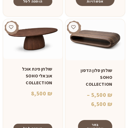
אפשרויות
הוספה לסל
עד
⁦9,500 ₪⁩
למוצר
זה
יש
מספר
סוגים.
ניתן
לבחור
את
שולחן פינת אוכל
שולחן סלון הדסון
האפשרויות
אובאלי SOHO
SOHO
בעמוד
COLLECTION
COLLECTION
המוצר
8,500
₪
–
5,500
₪
טווח
6,500
₪
מחירים:
⁦5,500 ₪⁩
בחר