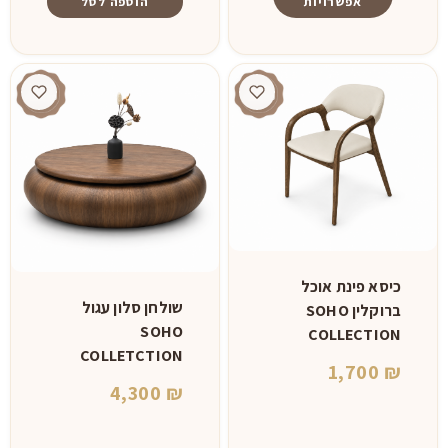
אפשרויות
הוספה לסל
עד
⁦6,500 ₪⁩
למוצר
זה
יש
מספר
סוגים.
ניתן
לבחור
את
האפשרויות
בעמוד
כיסא פינת אוכל
המוצר
שולחן סלון עגול
ברוקלין SOHO
SOHO
COLLECTION
COLLETCTION
1,700
₪
4,300
₪