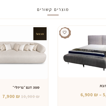
מוצרים קשורים
מבצע!
זבת
ספה דגם ״גריזלי״
טווח
6,900
₪
–
5
המחיר
המ
7,900
₪
10,900
₪
מחירים:
המקורי
הנ