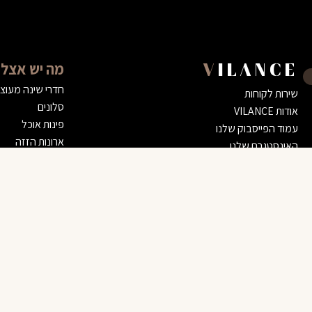
מה יש אצלנ
VILANCE
חדרי שינה מעוצ
שירות לקוחות
סלונים
אודות VILANCE
פינות אוכל
עמוד הפייסבוק שלנו
ארונות הזזה
האינסטגרם שלנו
חפצי נוי ואביזרים
נציג אונליין
שולחן סלון זוגי דיימונד
דרושים
4,800 ₪
הצהרת נגישות
מדיניות השירות שלנו