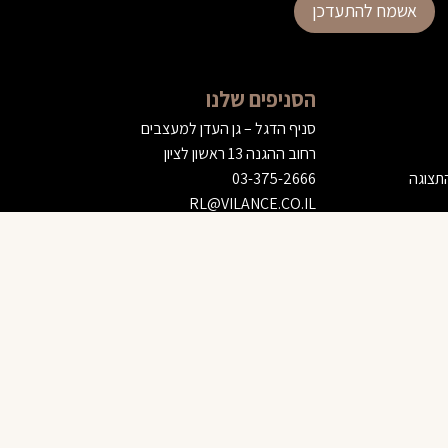
אשמח להתעדכן
הסניפים שלנו
סניף הדגל – גן העדן למעצבים
רחוב ההגנה 13 ראשון לציון
התצוגה
03-375-2666
RL@VILANCE.CO.IL
אולם תצוגה ומחלקת OUTLET
רחוב אברהם רוזנמן 629 נתיבות
הוספה לסל
08-375-0777
NETIVOT@VILANCE.CO.IL