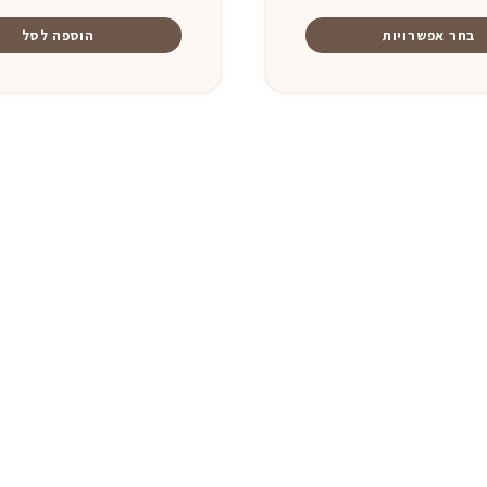
⁦5,200 ₪⁩
היה:
הו
בחר אפשרויות
הוספה לסל
עד
₪.
10,900 ₪.
⁦6,900 ₪⁩