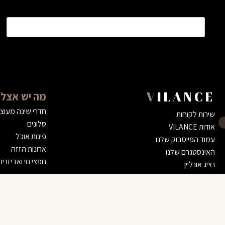
שם
*
מה יש אצלנ
VILANCE
חדרי שינה מעוצ
שירות לקוחות
סלונים
אודות VILANCE
פינות אוכל
עמוד הפייסבוק שלנו
ארונות הזזה
האינסטגרם שלנו
חפצי נוי ואביזרים
נציג אונליין
דרושים
הצהרת נגישות
שולחן סלון זוגי קונוס
מדיניות השירות שלנו
5,200 ₪