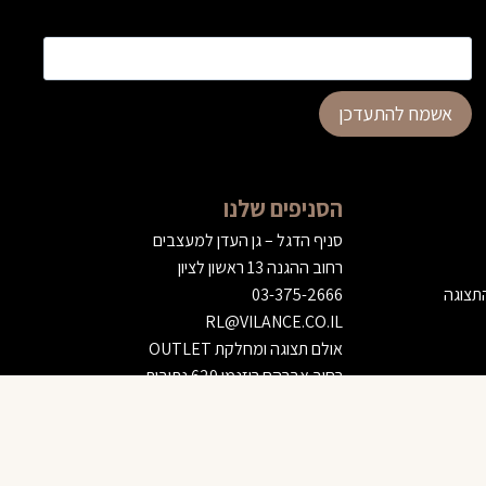
כתובת דוא”ל
*
אשמח להתעדכן
הסניפים שלנו
סניף הדגל – גן העדן למעצבים
רחוב ההגנה 13 ראשון לציון
התצוגה
03-375-2666
RL@VILANCE.CO.IL
אולם תצוגה ומחלקת OUTLET
רחוב אברהם רוזנמן 629 נתיבות
08-375-0777
NETIVOT@VILANCE.CO.IL
הוספה לסל