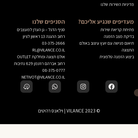
מדיניות השירות שלנו
מעדיפים שנגיע אליכם?
הסניפים שלנו
פתיחת קריאת שירות
סניף הדגל – גן העדן למעצבים
בדיקת מצב הזמנה
רחוב ההגנה 13 ראשון לציון
תיאום פגישה עם יועץ עיצוב באולם
03-375-2666
התצוגה
RL@VILANCE.CO.IL
ביצוע הזמנה טלפונית
אולם תצוגה ומחלקת OUTLET
רחוב אברהם רוזנמן 629 נתיבות
08-375-0777
NETIVOT@VILANCE.CO.IL
© 2023 VILANCE | וילאנס רהיטים
לא בטוחים? דברו עם יועץ עיצוב שלנו