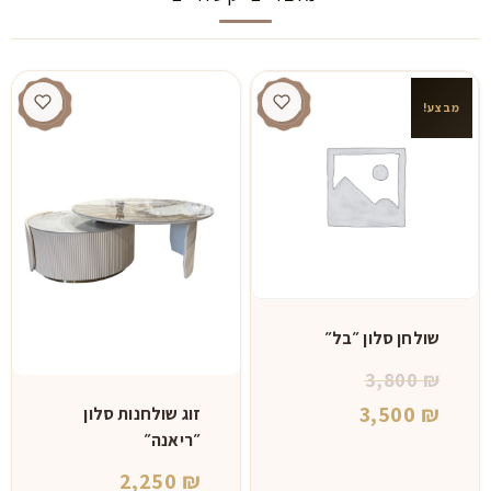
מבצע!
שולחן סלון ״בל״
המחיר
3,800
₪
המחיר
המקורי
3,500
₪
זוג שולחנות סלון
״ריאנה״
היה:
הנוכחי
2,250
₪
הוא:
3,800 ₪.