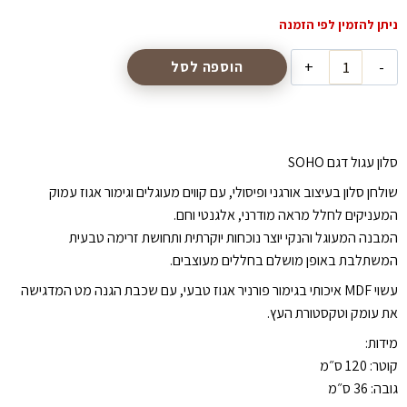
כמות
הוספה לסל
של
שולחן
סלון
עגול
סלון עגול דגם SOHO
SOHO
שולחן סלון בעיצוב אורגני ופיסולי, עם קווים מעוגלים וגימור אגוז עמוק
COLLETCTION
המעניקים לחלל מראה מודרני, אלגנטי וחם.
המבנה המעוגל והנקי יוצר נוכחות יוקרתית ותחושת זרימה טבעית
המשתלבת באופן מושלם בחללים מעוצבים.
עשוי MDF איכותי בגימור פורניר אגוז טבעי, עם שכבת הגנה מט המדגישה
את עומק וטקסטורת העץ.
מידות:
קוטר: 120 ס״מ
גובה: 36 ס״מ