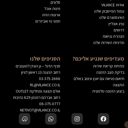
סלונים
אודות VILANCE
פינות אוכל
עמוד הפייסבוק שלנו
ארונות הזזה
האינסטגרם שלנו
חפצי נוי ואביזרים
נציג אונליין
דרושים
הצהרת נגישות
מדיניות השירות שלנו
מעדיפים שנגיע אליכם?
הסניפים שלנו
פתיחת קריאת שירות
סניף הדגל – גן העדן למעצבים
בדיקת מצב הזמנה
רחוב ההגנה 13 ראשון לציון
תיאום פגישה עם יועץ עיצוב באולם
03-375-2666
התצוגה
RL@VILANCE.CO.IL
ביצוע הזמנה טלפונית
אולם תצוגה ומחלקת OUTLET
רחוב אברהם רוזנמן 629 נתיבות
08-375-0777
NETIVOT@VILANCE.CO.IL