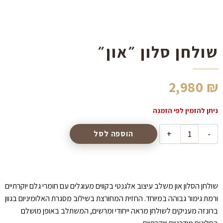
הוסף קו תחתון לקישורים
format_underlined
סמן קישורים
font_download
שולחן סלון ״און״
לאפס
cached
את
כל
האפשרויות
2,980
₪
כמות
הוספה לסל
של
שולחן
סלון
״און״
שולחן הסלון און משלב עיצוב אלגנטי בקווים מעוגלים עם חומרי גלם יוקרתיים
ורמת גימור גבוהה במיוחד. החזית המחורצת בשילוב מסגרת האלומיניום בגוון
ברונזה מעניקים לשולחן מראה ייחודי ומרשים, המשתלב באופן מושלם