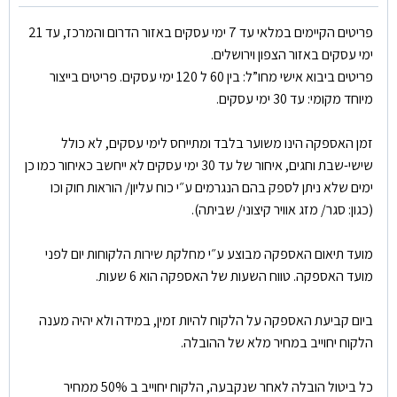
פריטים הקיימים במלאי עד 7 ימי עסקים באזור הדרום והמרכז, עד 21
ימי עסקים באזור הצפון וירושלים.
פריטים ביבוא אישי מחו”ל: בין 60 ל 120 ימי עסקים. פריטים בייצור
מיוחד מקומי: עד 30 ימי עסקים.
זמן האספקה הינו משוער בלבד ומתייחס לימי עסקים, לא כולל
שישי-שבת וחגים, איחור של עד 30 ימי עסקים לא ייחשב כאיחור כמו כן
ימים שלא ניתן לספק בהם הנגרמים ע״י כוח עליון/ הוראות חוק וכו
(כגון: סגר/ מזג אוויר קיצוני/ שביתה).
מועד תיאום האספקה מבוצע ע״י מחלקת שירות הלקוחות יום לפני
מועד האספקה. טווח השעות של האספקה הוא 6 שעות.
ביום קביעת האספקה על הלקוח להיות זמין, במידה ולא יהיה מענה
הלקוח יחוייב במחיר מלא של ההובלה.
כל ביטול הובלה לאחר שנקבעה, הלקוח יחוייב ב 50% ממחיר