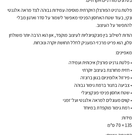
בסלונים מודרניים ויוקרתיים.
פלטת גרניט הפורצלן היוקרתית מוסיפה עמידות גבוהה לצד מראה אלגנטי
ונקי, בעוד שטח האחסון הפנימי מאפשר לשמור על סדר וארגון מבלי
להתפשר על העיצוב.
הודות לשילוב בין פונקציונליות לעיצוב מוקפד, און הוא הרבה יותר משולחן
סלון, הוא פריט מרכזי המעניק לחלל תחושת יוקרה ונוכחות.
מאפיינים:
•⁠ ⁠פלטת גרניט פורצלן איכותית ועמידה
•⁠ ⁠חזית מחורצת בעיצוב יוקרתי
•⁠ ⁠פירזול אלומיניום בגוון ברונזה
•⁠ ⁠צביעה בתנור ברמת גימור גבוהה
•⁠ ⁠שטח אחסון פנימי פונקציונלי
•⁠ ⁠קווים מעוגלים למראה אלגנטי ועל־זמני
•⁠ ⁠רמת גימור מוקפדת במיוחד
מידות:
135 × 70 ס”מ