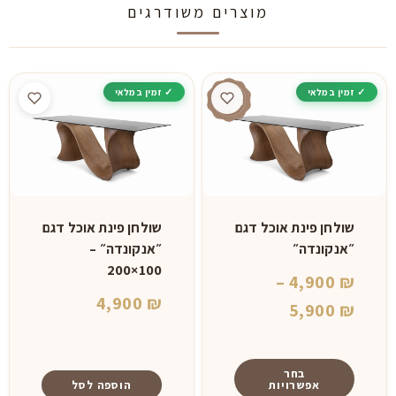
מוצרים משודרגים
שולחן פינת אוכל דגם
שולחן פינת אוכל דגם
״אנקונדה״
״אנקונדה״ –
100×200
–
4,900
₪
4,900
₪
טווח
5,900
₪
מחירים:
⁦4,900 ₪⁩
בחר
אפשרויות
הוספה לסל
עד