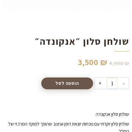
הוסף קו תחתון לקישורים
format_underlined
סמן קישורים
font_download
לאפס
cached
את
שולחן סלון ״אנקונדה״
כל
האפשרויות
המחיר
המחיר
3,500
₪
4,900
₪
המקורי
הנוכחי
כמות
הוספה לסל
היה:
הוא:
של
שולחן
3,500 ₪.
4,900 ₪.
סלון
״אנקונדה״
שולחן סלון אנקונדה
שולחן סלון יוקרתי עם נוכחות יוצאת דופן ועיצוב שהופך למוקד המרכזי של
החלל.