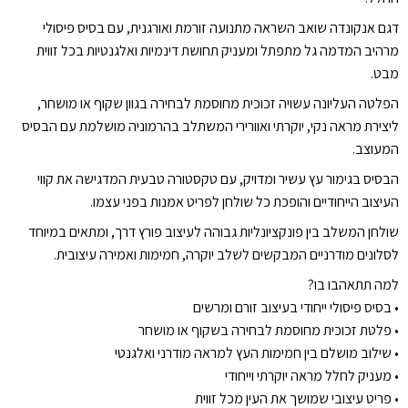
דגם אנקונדה שואב השראה מתנועה זורמת ואורגנית, עם בסיס פיסולי
מרהיב המדמה גל מתפתל ומעניק תחושת דינמיות ואלגנטיות בכל זווית
מבט.
הפלטה העליונה עשויה זכוכית מחוסמת לבחירה בגוון שקוף או מושחר,
ליצירת מראה נקי, יוקרתי ואוורירי המשתלב בהרמוניה מושלמת עם הבסיס
המעוצב.
הבסיס בגימור עץ עשיר ומדויק, עם טקסטורה טבעית המדגישה את קווי
העיצוב הייחודיים והופכת כל שולחן לפריט אמנות בפני עצמו.
שולחן המשלב בין פונקציונליות גבוהה לעיצוב פורץ דרך, ומתאים במיוחד
לסלונים מודרניים המבקשים לשלב יוקרה, חמימות ואמירה עיצובית.
למה תתאהבו בו?
•⁠ ⁠בסיס פיסולי ייחודי בעיצוב זורם ומרשים
•⁠ ⁠פלטת זכוכית מחוסמת לבחירה בשקוף או מושחר
•⁠ ⁠שילוב מושלם בין חמימות העץ למראה מודרני ואלגנטי
•⁠ ⁠מעניק לחלל מראה יוקרתי וייחודי
•⁠ ⁠פריט עיצובי שמושך את העין מכל זווית