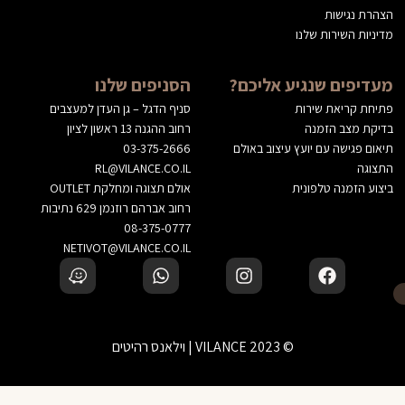
הצהרת נגישות
מדיניות השירות שלנו
מעדיפים שנגיע אליכם?
הסניפים שלנו
פתיחת קריאת שירות
סניף הדגל – גן העדן למעצבים
בדיקת מצב הזמנה
רחוב ההגנה 13 ראשון לציון
תיאום פגישה עם יועץ עיצוב באולם
03-375-2666
התצוגה
RL@VILANCE.CO.IL
ביצוע הזמנה טלפונית
אולם תצוגה ומחלקת OUTLET
רחוב אברהם רוזנמן 629 נתיבות
08-375-0777
NETIVOT@VILANCE.CO.IL
© 2023 VILANCE | וילאנס רהיטים