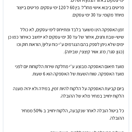
ימי עסקים באזור הצפון וירושלים.
פריטים ביבוא אישי מחו”ל: בין 60 ל 120 ימי עסקים. פריטים בייצור
מיוחד מקומי: עד 30 ימי עסקים.
זמן האספקה הינו משוער בלבד ומתייחס לימי עסקים, לא כולל
שישי-שבת וחגים, איחור של עד 30 ימי עסקים לא ייחשב כאיחור כמו כן
ימים שלא ניתן לספק בהם הנגרמים ע״י כוח עליון/ הוראות חוק וכו
(כגון: סגר/ מזג אוויר קיצוני/ שביתה).
מועד תיאום האספקה מבוצע ע״י מחלקת שירות הלקוחות יום לפני
מועד האספקה. טווח השעות של האספקה הוא 6 שעות.
ביום קביעת האספקה על הלקוח להיות זמין, במידה ולא יהיה מענה
הלקוח יחוייב במחיר מלא של ההובלה.
כל ביטול הובלה לאחר שנקבעה, הלקוח יחוייב ב 50% ממחיר
ההובלה.