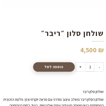
הוסף קו תחתון לקישורים
format_underlined
סמן קישורים
font_download
לאפס
cached
את
שולחן סלון ״ריבר״
כל
האפשרויות
4,500
₪
כמות
הוספה לסל
של
שולחן
סלון
״ריבר״
שולחן סלון ריבר
שולחן הסלון ריבר משלב עיצוב מודרני עם מראה יוקרתי ונקי. פלטת הזכוכית
המחוסמת בגוון מושחר מעניקה עומק ואלגנטיות, בעוד בסיס הנירוסטה