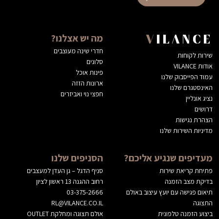
מה יש אצלנו?
VILANCE
חדרי שינה מעוצבים
שירות לקוחות
סלונים
אודות VILANCE
פינות אוכל
עמוד הפייסבוק שלנו
ארונות הזזה
האינסטגרם שלנו
חפצי נוי ואביזרים
נציג אונליין
דרושים
הצהרת נגישות
מדיניות השירות שלנו
מעדיפים שנגיע אליכם?
הסניפים שלנו
פתיחת קריאת שירות
סניף הדגל – גן העדן למעצבים
בדיקת מצב הזמנה
רחוב ההגנה 13 ראשון לציון
תיאום פגישה עם יועץ עיצוב באולם
03-375-2666
התצוגה
RL@VILANCE.CO.IL
ביצוע הזמנה טלפונית
אולם תצוגה ומחלקת OUTLET