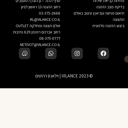
פתיחת קריאת שירות
סניף הדגל – גן העדן למעצבים
בדיקת מצב הזמנה
רחוב ההגנה 13 ראשון לציון
תיאום פגישה עם יועץ עיצוב באולם
03-375-2666
התצוגה
RL@VILANCE.CO.IL
ביצוע הזמנה טלפונית
אולם תצוגה ומחלקת OUTLET
רחוב אברהם רוזנמן 629 נתיבות
08-375-0777
NETIVOT@VILANCE.CO.IL
© 2023 VILANCE | וילאנס רהיטים
לא בטוחים? דברו עם יועץ עיצוב שלנו
‹
הוספה לסל
זמינים בוואטסאפ — נשמח לעזור בבחירה
לא מצאת את המוצר שחיפשת?
‹