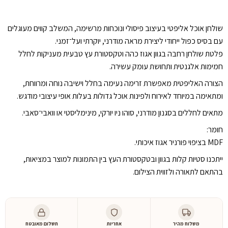
פינת
אוכל
שולחן אוכל אליפטי בעיצוב פיסולי ונוכחות מרשימה, המשלב קווים מעוגלים
ארט
עם בסיס כפול ייחודי ליצירת מראה מודרני, יוקרתי ועל־זמני.
SOHO
פלטת שולחן רחבה בגוון אגוז כהה וטקסטורת עץ טבעית מעניקות לחלל
COLLECTION
חמימות אלגנטית ותחושת עומק עשירה.
הצורה האליפטית מאפשרת זרימה נעימה בחלל וישיבה נוחה ומרווחת,
ומתאימה במיוחד לאירוח ולפינות אוכל גדולות בעלות אופי עיצובי מודגש.
מתאים לחללים בסגנון מודרני, סוהו ניו יורקי, מינימליסטי או וואבי־סאבי.
חומר:
MDF בציפוי פורניר אגוז איכותי.
ייתכנו סטיות קלות בגוון ובטקסטורת העץ בין התמונות למוצר במציאות,
בהתאם לתאורה ולזווית הצילום.
משלוח מהיר
אחריות
תשלום מאובטח