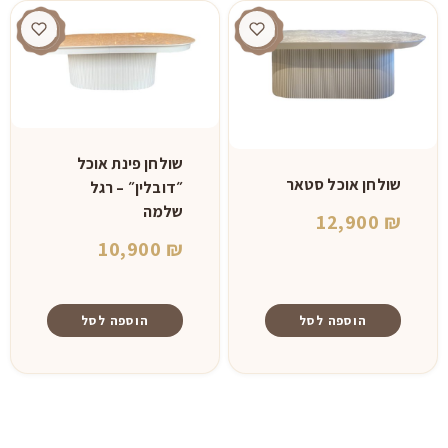
זה
יש
מספר
סוגים.
ניתן
לבחור
את
שולחן פינת אוכל
האפשרויות
שולחן אוכל סטאר
״דובלין״ – רגל
בעמוד
שלמה
12,900
₪
המוצר
10,900
₪
הוספה לסל
הוספה לסל