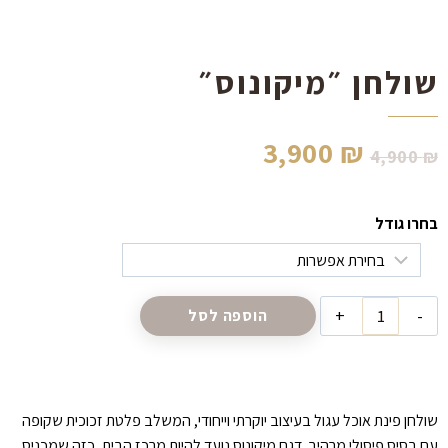
שולחן ״מיקונוס״
המחיר
המחיר
3,900
₪
4,900
₪
המקורי
הנוכחי
בחרו גודל
היה:
הוא:
3,900 ₪.
4,900 ₪.
כמות
הוספה לסל
של
שולחן
״מיקונוס״
שולחן פינת אוכל עגול בעיצוב יוקרתי וייחודי, המשלב פלטת זכוכית שקופה
עם בסיס פיסולי מרהיב. דגם מיקונוס נועד להיות מרכז הבית, כזה שמכניס