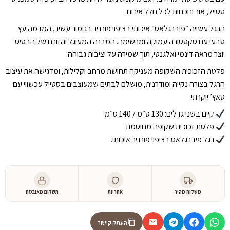
סטייל, אור ונוכחות לכל חלל אירוח.
הרגל עשויה ״פיברגלאס״ איכותי בציפוי פורניר בגימור עשיר, המדמה עץ
טבעי עם טקסטורה עמוקה ומרשימה. המבנה המעוגל והזורם של הבסיס
יוצר מראה דינמי ואלגנטי, תוך שמירה על יציבות גבוהה.
פלטת הזכוכית השקופה מעניקה תחושת מרחב וקלילות, ומדגישה את עיצוב
הרגל בצורה נקייה ומודרנית, מושלם לבתים שמעוצבים בסטייל עכשווי עם
טאץ’ יוקרתי.
קיים בשני גדלים: 130 ס״מ / 140 ס״מ
פלטת זכוכית שקופה מחוסמת
רגל פיברגלאס בציפוי פורניר איכותי.
משלוח מהיר
אחריות
תשלום מאובטח
העתק קישור