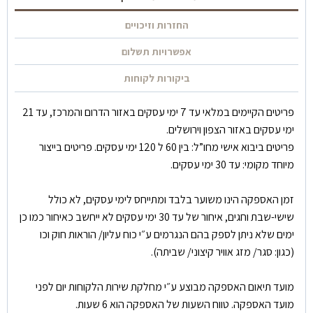
החזרות וזיכויים
אפשרויות תשלום
ביקורות לקוחות
פריטים הקיימים במלאי עד 7 ימי עסקים באזור הדרום והמרכז, עד 21
ימי עסקים באזור הצפון וירושלים.
פריטים ביבוא אישי מחו”ל: בין 60 ל 120 ימי עסקים. פריטים בייצור
מיוחד מקומי: עד 30 ימי עסקים.
זמן האספקה הינו משוער בלבד ומתייחס לימי עסקים, לא כולל
שישי-שבת וחגים, איחור של עד 30 ימי עסקים לא ייחשב כאיחור כמו כן
ימים שלא ניתן לספק בהם הנגרמים ע״י כוח עליון/ הוראות חוק וכו
(כגון: סגר/ מזג אוויר קיצוני/ שביתה).
מועד תיאום האספקה מבוצע ע״י מחלקת שירות הלקוחות יום לפני
מועד האספקה. טווח השעות של האספקה הוא 6 שעות.