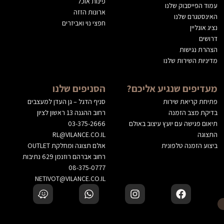
פינות אוכל
עמוד הפייסבוק שלנו
ארונות הזזה
האינסטגרם שלנו
חפצי נוי ואביזרים
נציג אונליין
דרושים
הצהרת נגישות
מדיניות השירות שלנו
מעדיפים שנגיע אליכם?
הסניפים שלנו
פתיחת קריאת שירות
סניף הדגל – גן העדן למעצבים
בדיקת מצב הזמנה
רחוב ההגנה 13 ראשון לציון
תיאום פגישה עם יועץ עיצוב באולם
03-375-2666
התצוגה
RL@VILANCE.CO.IL
ביצוע הזמנה טלפונית
אולם תצוגה ומחלקת OUTLET
רחוב אברהם רוזנמן 629 נתיבות
08-375-0777
NETIVOT@VILANCE.CO.IL